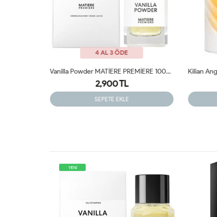
4 AL 3 ÖDE
Vanilla Powder MATİERE PREMİERE 100ml JLT
Kilian Angels' Share On The Rocks - Eau De Parfum ARC
2,900 TL
SEPETE EKLE