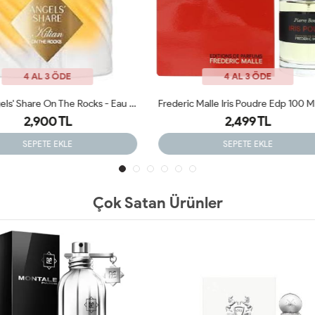
4 AL 3 ÖDE
4 AL 3 ÖDE
Frederic Malle Iris Poudre Edp 100 Ml ARC
8,000 TL
2,499 TL
2,900 TL
SEPETE EKLE
SEPETE EKLE
Çok Satan Ürünler