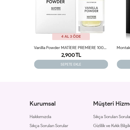
4 AL 3 ÖDE
Vanilla Powder MATİERE PREMİERE 100ml JLT
Montale Chocolate Greedy EDP 100 Ml Unisex Parfüm JLT
Par
2,599 TL
SEPETE EKLE
Kurumsal
Müşteri Hizme
Hakkımızda
Sıkça Sorulan Sorul
Sıkça Sorulan Sorular
Gizlilik ve Kvkk Bilgil