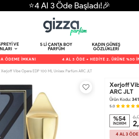
⭐4 Al 3 Öde Başladı!🎉
PREYI VE
5 LI ÇANTA BOY
KADIN GÜNEŞ
PARFÜM
GÖZLÜKLERI
NLARI
DEME İMKANI
4 AL 3 ÖDE + HEDİYE 2. ÜRÜNE %30 İNDİ
Xerjoff Vibe Opera EDP 100 ML Unisex Parfüm ARC JLT
Xerjoff V
ARC JLT
Ürün Kodu:
341
5.0
6,
%54
2
İNDİRİM
4 AL 3 ÖDE