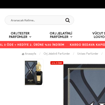
ORJ TESTER
ORJ JELATINLI
VÜCUT S
PARFÜMLER
PARFÜMLER
LOSYO
 ÖDE + HEDİYE 2. ÜRÜNE %30 İNDİRİM
KARGO BEDAVA KAPIDA Ö
Anasayfa
Orj Jelatinli Parfümler
Unisex Parfümler
4 AL 3 ÖDE