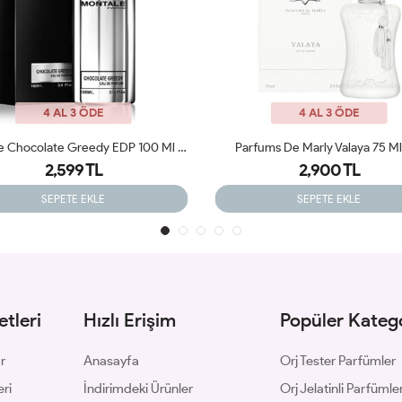
4 AL 3 ÖDE
4 AL 3 ÖDE
fums De Marly Valaya 75 Ml JLT
2,900 TL
2,900 TL
SEPETE EKLE
SEPETE EKLE
tleri
Hızlı Erişim
Popüler Katego
ar
Anasayfa
Orj Tester Parfümler
eri
İndirimdeki Ürünler
Orj Jelatinli Parfümle