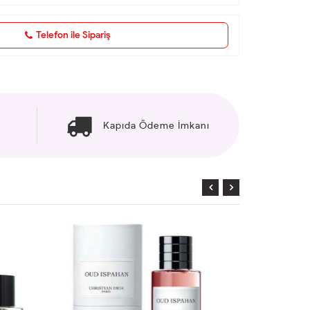
Telefon ile Sipariş
Kapıda Ödeme İmkanı