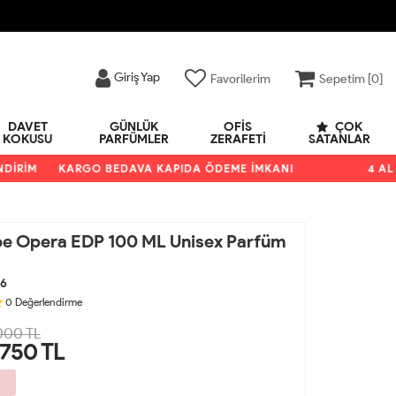
Giriş Yap
Favorilerim
Sepetim [
0
]
DAVET
GÜNLÜK
OFIS
ÇOK
KOKUSU
PARFÜMLER
ZERAFETI
SATANLAR
RİM
KARGO BEDAVA KAPIDA ÖDEME İMKANI
4 AL 3 Ö
ibe Opera EDP 100 ML Unisex Parfüm
6
0
Değerlendirme
000 TL
,750
TL