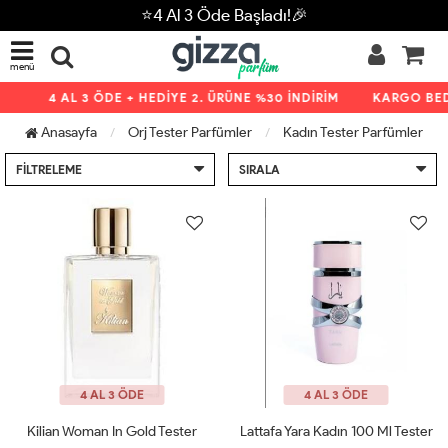
⭐4 Al 3 Öde Başladı!🎉
menü
4 AL 3 ÖDE + HEDİYE 2. ÜRÜNE %30 İNDİRİM
KARGO BEDA
Anasayfa
Orj Tester Parfümler
Kadın Tester Parfümler
FILTRELEME
SIRALA
4 AL 3 ÖDE
4 AL 3 ÖDE
Kilian Woman In Gold Tester
Lattafa Yara Kadın 100 Ml Tester