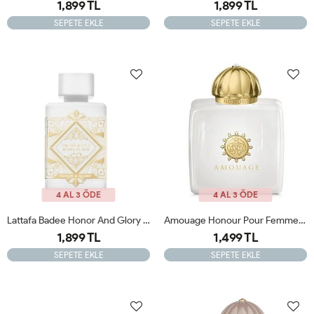
1,899 TL
1,899 TL
SEPETE EKLE
SEPETE EKLE
4 AL 3 ÖDE
4 AL 3 ÖDE
Lattafa Badee Honor And Glory EDP 100 ML Kadın Tester
Amouage Honour Pour Femme Edp 100ml Unisex Tester
1,899 TL
1,499 TL
SEPETE EKLE
SEPETE EKLE