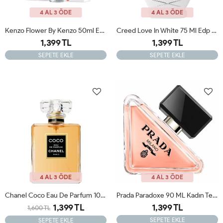
4 AL 3 ÖDE
4 AL 3 ÖDE
Kenzo Flower By Kenzo 50ml Edt Kadın Tester Parfüm
Creed Love In White 75 Ml Edp Kadın Tester Parfum
1,399 TL
1,399 TL
SEPETE EKLE
SEPETE EKLE
4 AL 3 ÖDE
4 AL 3 ÖDE
Chanel Coco Eau De Parfum 100ml Bayan Tester Parfum
Prada Paradoxe 90 ML Kadın Tester Parfüm
1,399 TL
1,399 TL
1,600 TL
SEPETE EKLE
SEPETE EKLE