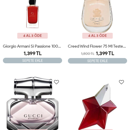
4 AL 3 ÖDE
4 AL 3 ÖDE
Giorgio Armani Si Passione 100ml Edp Kadın Tester Parfüm
Creed Wind Flower 75 Ml Tester Kadın Parfümü
1,399 TL
1,399 TL
1,800 TL
SEPETE EKLE
SEPETE EKLE