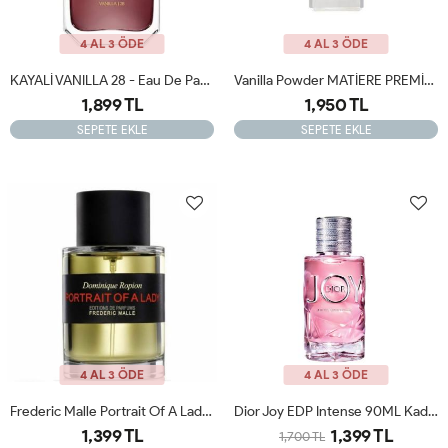
4 AL 3 ÖDE
4 AL 3 ÖDE
KAYALİ VANILLA 28 - Eau De Parfum Orijinal Tester
Vanilla Powder MATİERE PREMİERE 100ml Tester
1,899 TL
1,950 TL
SEPETE EKLE
SEPETE EKLE
4 AL 3 ÖDE
4 AL 3 ÖDE
Frederic Malle Portrait Of A Lady 100ml Kadın Parfüm Tester
Dior Joy EDP Intense 90ML Kadın Tester Parfüm
1,399 TL
1,399 TL
1,700 TL