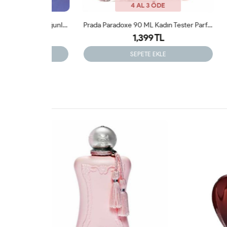
4 AL 3 ÖDE
Giorgio Armani MY WAY Parfüm (Yoğunlaştırılmış) 90 ML Tester
Prada Paradoxe 90 ML Kadın Tester Parfüm
1,399 TL
SEPETE EKLE