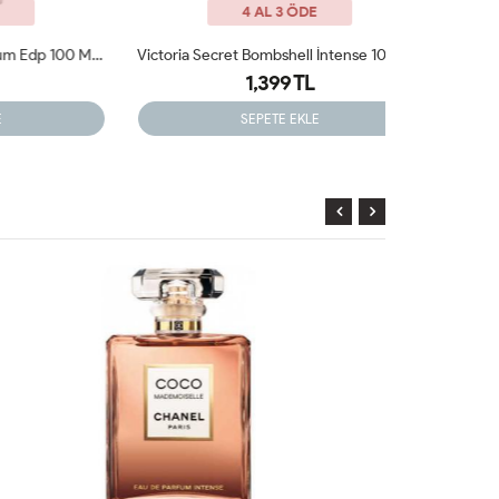
4 AL 3 ÖDE
Jean Poul La Belle Le Parfum Edp 100 ML Tester Bayan
Victoria Secret Bombshell İntense 100 Ml Tester Parfum
1,399 TL
SEPETE EKLE