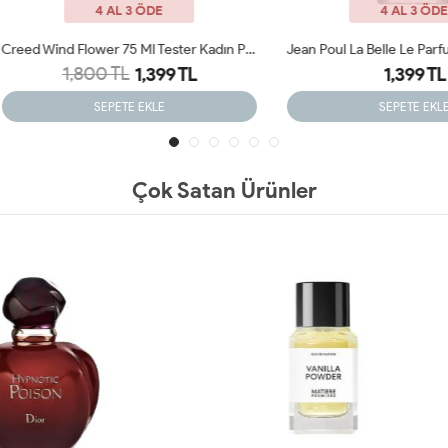
4 AL 3 ÖDE
4 AL 3 ÖDE
Creed Wind Flower 75 Ml Tester Kadın Parfümü
1,800 TL
1,399 TL
1,399 TL
SEPETE EKLE
SEPETE EKLE
Çok Satan Ürünler