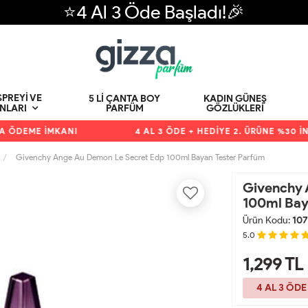
⭐4 Al 3 Öde Başladı!🎉
PREYI VE
5 LI ÇANTA BOY
KADIN GÜNEŞ
PARFÜM
GÖZLÜKLERI
NLARI
DEME İMKANI
4 AL 3 ÖDE + HEDİYE 2. ÜRÜNE %30 İNDİR
Givenchy Ange Au Demon Le Secret Edp 100ml Bayan Tester Parfüm
Givenchy 
100ml Bay
Ürün Kodu:
107
5.0
1,299
TL
4 AL 3 ÖDE