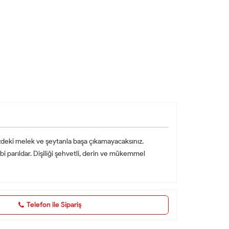
zdeki melek ve şeytanla başa çıkamayacaksınız.
 parıldar. Dişiliği şehvetli, derin ve mükemmel
Telefon ile Sipariş