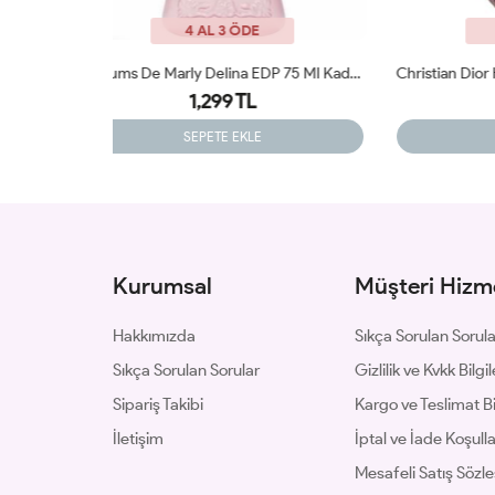
4 AL 3 ÖDE
Parfums De Marly Delina EDP 75 Ml Kadın Tester Parfüm
Christian Dior Hypnotic Poison Orijinal Tester 100ml Edp Kadın Tester Parfüm
1,399 TL
SEPETE EKLE
Kurumsal
Müşteri Hizme
Hakkımızda
Sıkça Sorulan Sorul
Sıkça Sorulan Sorular
Gizlilik ve Kvkk Bilgil
Sipariş Takibi
Kargo ve Teslimat Bil
İletişim
İptal ve İade Koşulla
Mesafeli Satış Sözl