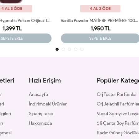
4 AL 3 ÖDE
4 AL 3 ÖDE
Vanilla Powder MATİERE PREMİERE 100ml Tester
1,950 TL
1,399 TL
SEPETE EKLE
SEPETE EKLE
tleri
Hızlı Erişim
Popüler Katego
ar
Anasayfa
Orj Tester Parfümler
eri
İndirimdeki Ürünler
Orj Jelatinli Parfümle
gileri
Sipariş Takip
Vücut Spreyi ve Losyo
rı
Hakkımızda
5 li Çanta Boy Parfü
eşmesi
Kadın Güneş Gözlükl