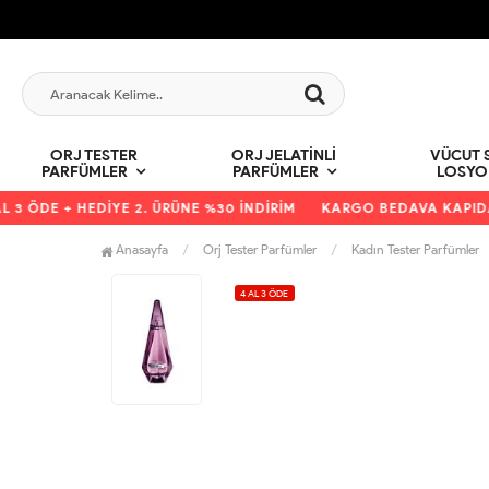
ORJ TESTER
ORJ JELATINLI
VÜCUT S
PARFÜMLER
PARFÜMLER
LOSYO
 ÖDE + HEDİYE 2. ÜRÜNE %30 İNDİRİM
KARGO BEDAVA KAPIDA Ö
Anasayfa
Orj Tester Parfümler
Kadın Tester Parfümler
4 AL 3 ÖDE