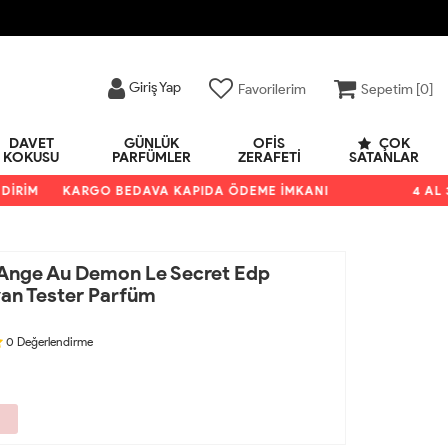
Giriş Yap
Favorilerim
Sepetim [
0
]
DAVET
GÜNLÜK
OFIS
ÇOK
KOKUSU
PARFÜMLER
ZERAFETI
SATANLAR
İM
KARGO BEDAVA KAPIDA ÖDEME İMKANI
4 AL 3 ÖD
Ange Au Demon Le Secret Edp
an Tester Parfüm
0
Değerlendirme