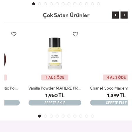
Çok Satan Ürünler
4 AL 3 ÖDE
4 AL 3 ÖDE
Vanilla Powder MATİERE PREMİERE 100ml Tester
Chanel Coco Mademoiselle İntense 100ml Bayan Tester Parfüm
1,950 TL
1,399 TL
SEPETE EKLE
SEPETE EKLE