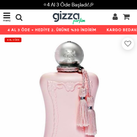
⭐4 Al 3 Öde Başladı!🎉
menü
4 AL 3 ÖDE + HEDİYE 2. ÜRÜNE %30 İNDİRİM
KARGO BEDAVA 
4 AL 3 ÖDE