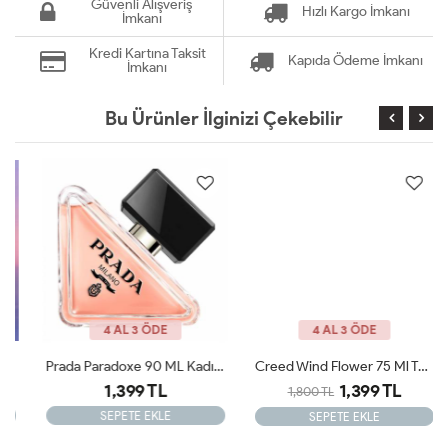
Güvenli Alışveriş
Hızlı Kargo İmkanı
İmkanı
Kredi Kartına Taksit
Kapıda Ödeme İmkanı
İmkanı
Bu Ürünler İlginizi Çekebilir
4 AL 3 ÖDE
4 AL 3 ÖDE
Prada Paradoxe 90 ML Kadın Tester Parfüm
Creed Wind Flower 75 Ml Tester Kadın Parfümü
1,399 TL
1,399 TL
1,800 TL
SEPETE EKLE
SEPETE EKLE