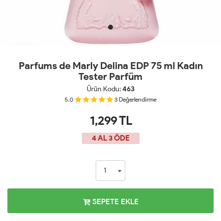
Parfums de Marly Delina EDP 75 ml Kadın
Tester Parfüm
Ürün Kodu:
463
5.0
3
Değerlendirme
1,299
TL
4 AL 3 ÖDE
SEPETE EKLE