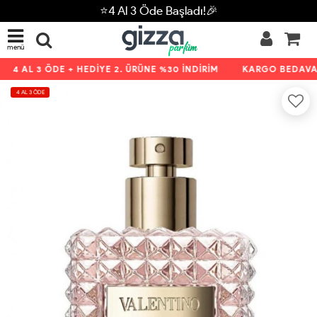
⭐4 Al 3 Öde Başladı!🎉
menü
4 AL 3 ÖDE + HEDİYE 2. ÜRÜNE %30 İNDİRİM
KARGO BEDAVA K
4 AL 3 ÖDE