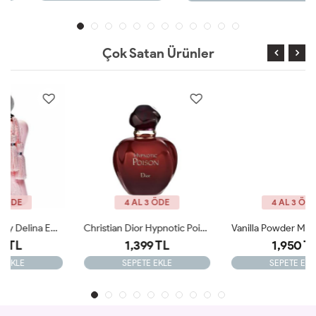
Çok Satan Ürünler
4 AL 3 ÖDE
4 AL 3 ÖDE
Christian Dior Hypnotic Poison Orijinal Tester 100ml Edp Kadın Tester Parfüm
Vanilla Powder MATİERE PREMİERE 100ml Tester
1,399 TL
1,950 TL
SEPETE EKLE
SEPETE EKLE