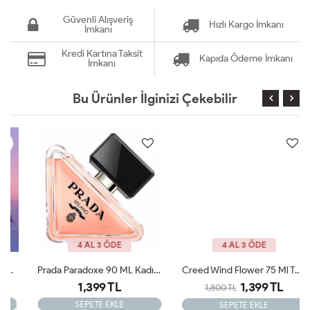
Güvenli Alışveriş
Hızlı Kargo İmkanı
İmkanı
Kredi Kartına Taksit
Kapıda Ödeme İmkanı
İmkanı
Bu Ürünler İlginizi Çekebilir
4 AL 3 ÖDE
4 AL 3 ÖDE
Prada Paradoxe 90 ML Kadın Tester Parfüm
Creed Wind Flower 75 Ml Tester Kadın Parfümü
1,399 TL
1,399 TL
1,800 TL
SEPETE EKLE
SEPETE EKLE