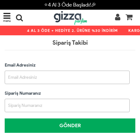
⭐4 Al 3 Öde Başladı!🎉
menü
4 AL 3 ÖDE + HEDİYE 2. ÜRÜNE %30 İNDİRİM
KARG
Sipariş Takibi
Email Adresiniz
Sipariş Numaranız