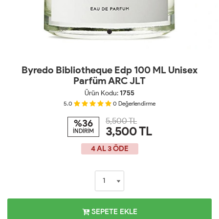
Byredo Bibliotheque Edp 100 ML Unisex
Parfüm ARC JLT
Ürün Kodu:
1755
5.0
0
Değerlendirme
5,500 TL
%36
3,500
TL
İNDİRİM
4 AL 3 ÖDE
SEPETE EKLE