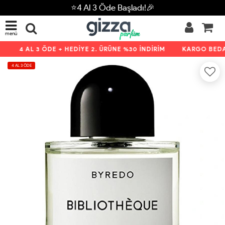
⭐4 Al 3 Öde Başladı!🎉
menü
4 AL 3 ÖDE + HEDİYE 2. ÜRÜNE %30 İNDİRİM
KARGO BEDAV
4 AL 3 ÖDE