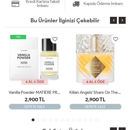
Kredi Kartına Taksit
Kapıda Ödeme İmkanı
İmkanı
Bu Ürünler İlginizi Çekebilir
4 AL 3 ÖDE
4 AL 3 ÖDE
Vanilla Powder MATİERE PREMİERE 100ml JLT
Kilian Angels' Share On The Rocks - Eau De Parfum ARC
Frederic Malle Iris Poudre Edp 10
2,900 TL
2,499 TL
SEPETE EKLE
SEPETE EKLE