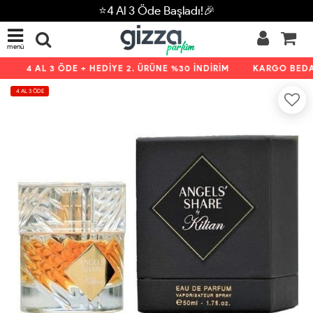
⭐4 Al 3 Öde Başladı!🎉
menü
4 AL 3 ÖDE + HEDİYE 2. ÜRÜNE %30 İNDİRİM
KARGO BEDAV
4 AL 3 ÖDE