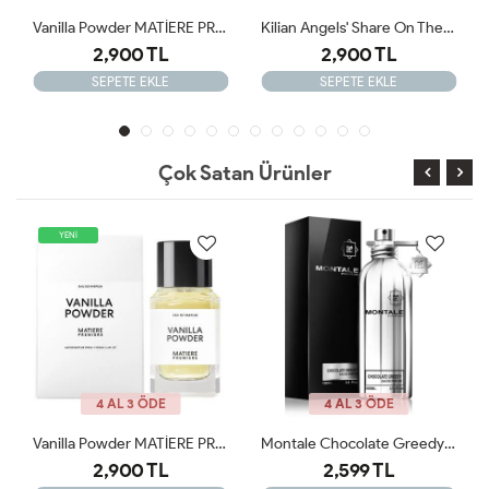
Vanilla Powder MATİERE PREMİERE 100ml JLT
Kilian Angels' Share On The Rocks - Eau De Parfum ARC
Frederic Malle Iris Poudre Edp 100 Ml ARC
2,900 TL
2,499 TL
SEPETE EKLE
SEPETE EKLE
Çok Satan Ürünler
DE
4 AL 3 ÖDE
4 AL 3 ÖDE
Vanilla Powder MATİERE PREMİERE 100ml JLT
Montale Chocolate Greedy EDP 100 Ml Unisex Parfüm JLT
TL
2,599 TL
2,900 TL