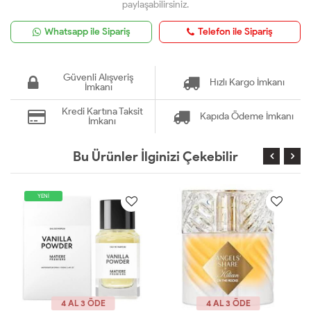
paylaşabilirsiniz.
Whatsapp ile Sipariş
Telefon ile Sipariş
Güvenli Alışveriş
Hızlı Kargo İmkanı
İmkanı
Kredi Kartına Taksit
Kapıda Ödeme İmkanı
İmkanı
Bu Ürünler İlginizi Çekebilir
4 AL 3 ÖDE
4 AL 3 ÖDE