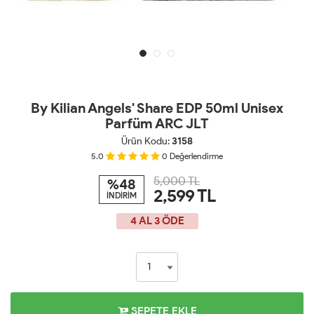
By Kilian Angels' Share EDP 50ml Unisex
Parfüm ARC JLT
Ürün Kodu:
3158
5.0
0
Değerlendirme
5,000 TL
%48
2,599
TL
İNDİRİM
4 AL 3 ÖDE
SEPETE EKLE