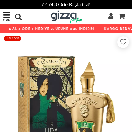
⭐4 Al 3 Öde Başladı!🎉
menü
4 AL 3 ÖDE + HEDİYE 2. ÜRÜNE %30 İNDİRİM
KARGO BEDAVA
4 AL 3 ÖDE