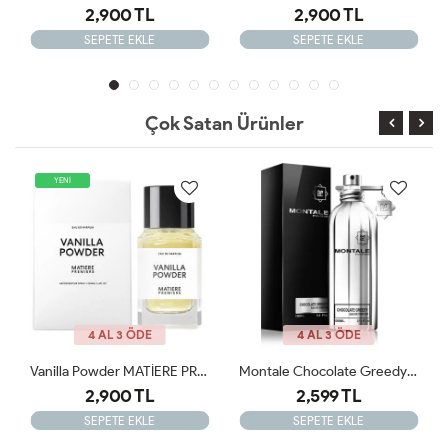
2,900 TL
2,900 TL
SEPETE EKLE
SEPETE EKLE
Çok Satan Ürünler
YENİ
4 AL 3 ÖDE
4 AL 3 ÖDE
Vanilla Powder MATİERE PREMİERE 100ml JLT
Montale Chocolate Greedy EDP 100 Ml Unisex Parfüm JLT
2,900 TL
2,599 TL
SEPETE EKLE
SEPETE EKLE