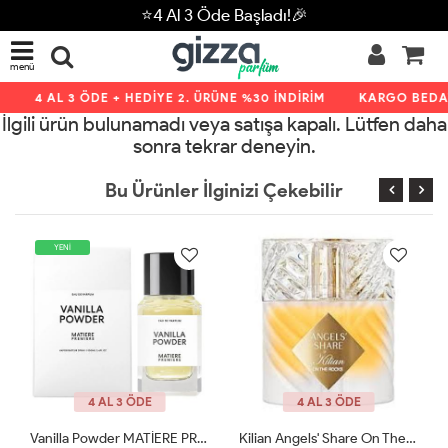
⭐4 Al 3 Öde Başladı!🎉
menü
4 AL 3 ÖDE + HEDİYE 2. ÜRÜNE %30 İNDİRİM
KARGO BEDAV
İlgili ürün bulunamadı veya satışa kapalı. Lütfen daha
sonra tekrar deneyin.
Bu Ürünler İlginizi Çekebilir
YENİ
4 AL 3 ÖDE
4 AL 3 ÖDE
Vanilla Powder MATİERE PREMİERE 100ml JLT
Kilian Angels' Share On The Rocks - Eau De Parfum ARC