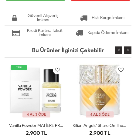
Güvenli Alışveriş
Hızlı Kargo İmkanı
İmkanı
Kredi Kartına Taksit
Kapıda Ödeme İmkanı
İmkanı
Bu Ürünler İlginizi Çekebilir
3 ÖDE
4 AL 3 ÖDE
4 AL 3 ÖD
Vanilla Powder MATİERE PREMİERE 100ml JLT
Kilian Angels' Share On The Rocks - Eau De Parfum ARC
0 TL
2,900 TL
2,499 T