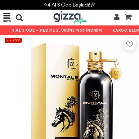
⭐4 Al 3 Öde Başladı!🎉
menü
4 AL 3 ÖDE + HEDİYE 2. ÜRÜNE %30 İNDİRİM
KARGO BEDAV
4 AL 3 ÖDE