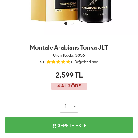
Montale Arabians Tonka JLT
Ürün Kodu:
3356
5.0
0
Değerlendirme
2,599
TL
4 AL 3 ÖDE
SEPETE EKLE