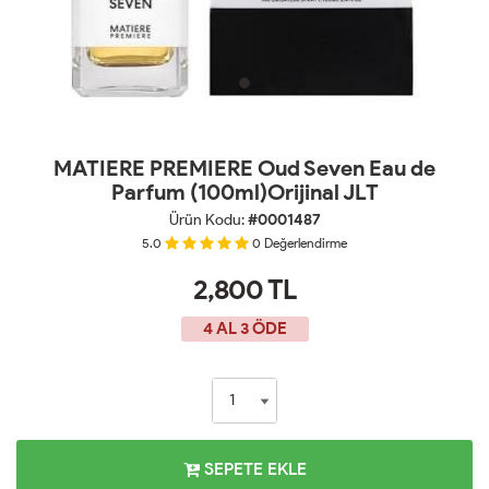
MATIERE PREMIERE Oud Seven Eau de
Parfum (100ml)Orijinal JLT
Ürün Kodu:
#0001487
5.0
0
Değerlendirme
2,800
TL
4 AL 3 ÖDE
SEPETE EKLE