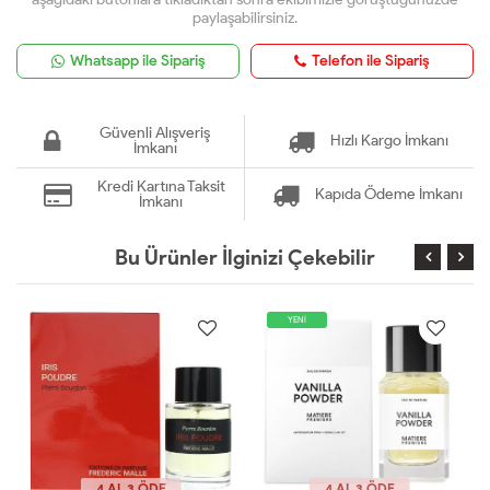
paylaşabilirsiniz.
Whatsapp ile Sipariş
Telefon ile Sipariş
Güvenli Alışveriş
Hızlı Kargo İmkanı
İmkanı
Kredi Kartına Taksit
Kapıda Ödeme İmkanı
İmkanı
Bu Ürünler İlginizi Çekebilir
YENİ
4 AL 3 ÖDE
4 AL 3 ÖDE