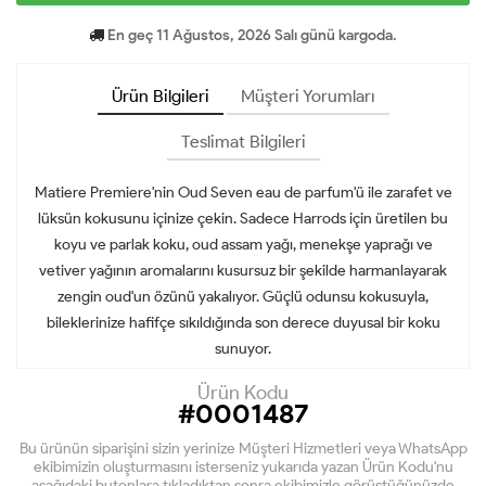
En geç 11 Ağustos, 2026 Salı günü kargoda.
Ürün Bilgileri
Müşteri Yorumları
Teslimat Bilgileri
Matiere Premiere'nin Oud Seven eau de parfum'ü ile zarafet ve
lüksün kokusunu içinize çekin. Sadece Harrods için üretilen bu
koyu ve parlak koku, oud assam yağı, menekşe yaprağı ve
vetiver yağının aromalarını kusursuz bir şekilde harmanlayarak
zengin oud'un özünü yakalıyor. Güçlü odunsu kokusuyla,
bileklerinize hafifçe sıkıldığında son derece duyusal bir koku
sunuyor.
Ürün Kodu
#0001487
Bu ürünün siparişini sizin yerinize Müşteri Hizmetleri veya WhatsApp
ekibimizin oluşturmasını isterseniz yukarıda yazan Ürün Kodu'nu
aşağıdaki butonlara tıkladıktan sonra ekibimizle görüştüğünüzde