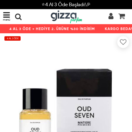
⭐4 Al 3 Öde Başladı!🎉
menü
4 AL 3 ÖDE + HEDİYE 2. ÜRÜNE %30 İNDİRİM
KARGO BEDAVA
4 AL 3 ÖDE