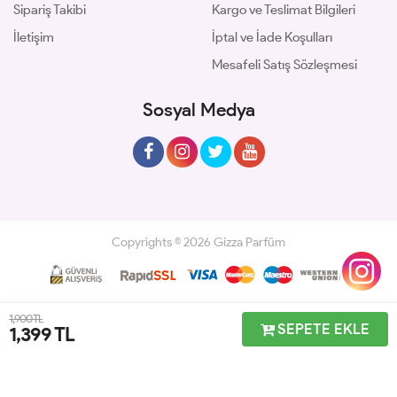
Sipariş Takibi
Kargo ve Teslimat Bilgileri
İletişim
İptal ve İade Koşulları
Mesafeli Satış Sözleşmesi
Sosyal Medya
Copyrights © 2026 Gizza Parfüm
Geliştir - powered by innovation
1,900 TL
SEPETE EKLE
1,399
TL
Anasayfa
Üye Girişi
Sepetim
Sipariş Takibi
İletişim