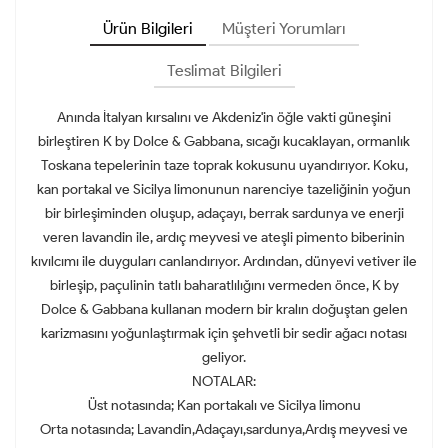
Ürün Bilgileri
Müşteri Yorumları
Teslimat Bilgileri
Anında İtalyan kırsalını ve Akdeniz'in öğle vakti güneşini
birleştiren K by Dolce & Gabbana, sıcağı kucaklayan, ormanlık
Toskana tepelerinin taze toprak kokusunu uyandırıyor. Koku,
kan portakal ve Sicilya limonunun narenciye tazeliğinin yoğun
bir birleşiminden oluşup, adaçayı, berrak sardunya ve enerji
veren lavandin ile, ardıç meyvesi ve ateşli pimento biberinin
kıvılcımı ile duyguları canlandırıyor. Ardından, dünyevi vetiver ile
birleşip, paçulinin tatlı baharatlılığını vermeden önce, K by
Dolce & Gabbana kullanan modern bir kralın doğuştan gelen
karizmasını yoğunlaştırmak için şehvetli bir sedir ağacı notası
geliyor.
NOTALAR:
Üst notasında; Kan portakalı ve Sicilya limonu
Orta notasında; Lavandin,Adaçayı,sardunya,Ardış meyvesi ve