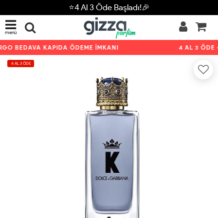
⭐4 Al 3 Öde Başladı!🎉
menü
GO BEDAVA KAPIDA ÖDEME İMKANI
4 AL 3 ÖDE +
4 AL 3 ÖDE