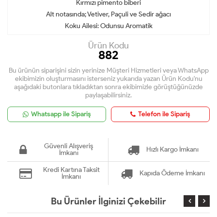
Kırmızı pimento biberi
Alt notasında; Vetiver, Paçuli ve Sedir ağacı
Koku Ailesi: Odunsu Aromatik
Ürün Kodu
882
Bu ürünün siparişini sizin yerinize Müşteri Hizmetleri veya WhatsApp
ekibimizin oluşturmasını isterseniz yukarıda yazan Ürün Kodu'nu
aşağıdaki butonlara tıkladıktan sonra ekibimizle görüştüğünüzde
paylaşabilirsiniz.
Whatsapp ile Sipariş
Telefon ile Sipariş
Güvenli Alışveriş
Hızlı Kargo İmkanı
İmkanı
Kredi Kartına Taksit
Kapıda Ödeme İmkanı
İmkanı
Bu Ürünler İlginizi Çekebilir