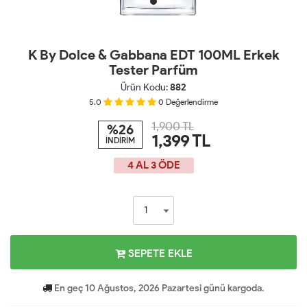
K By Dolce & Gabbana EDT 100ML Erkek
Tester Parfüm
Ürün Kodu:
882
5.0
0
Değerlendirme
1,900 TL
%26
1,399
TL
İNDİRİM
4 AL 3 ÖDE
SEPETE EKLE
En geç 10 Ağustos, 2026 Pazartesi günü kargoda.