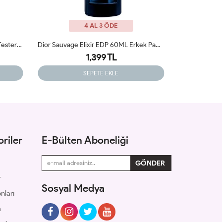
4 AL 3 ÖDE
Dior Sauvage Elixir EDP 60ML Erkek Parfümü Tester
Diesel Fuel For Life 125ml Erkek Tester Parfüm
1,600 TL
1,399 TL
SEPETE EKLE
riler
E-Bülten Aboneliği
r
Sosyal Medya
nları
m