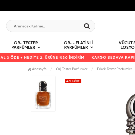
ORJ TESTER
ORJ JELATINLI
VÜCUT S
PARFÜMLER
PARFÜMLER
LOSYO
 3 ÖDE + HEDİYE 2. ÜRÜNE %30 İNDİRİM
KARGO BEDAVA KAPIDA
Anasayfa
Orj Tester Parfümler
Erkek Tester Parfümler
4 AL 3 ÖDE