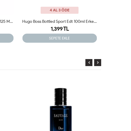
4 AL 3 ÖDE
Hugo Boss Bottled Sport Edt 100ml Erkek Tester Parfüm
Paco Rabanne One Million Elixir 100 Ml
1,399 TL
SEPETE EKLE