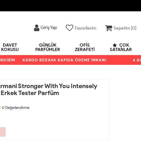
Giriş Yap
Favorilerim
Sepetim [
0
]
DAVET
GÜNLÜK
OFIS
ÇOK
KOKUSU
PARFÜMLER
ZERAFETI
SATANLAR
İRİM
KARGO BEDAVA KAPIDA ÖDEME İMKANI
4 AL 3
rmani Stronger With You Intensely
 Erkek Tester Parfüm
3
0
Değerlendirme