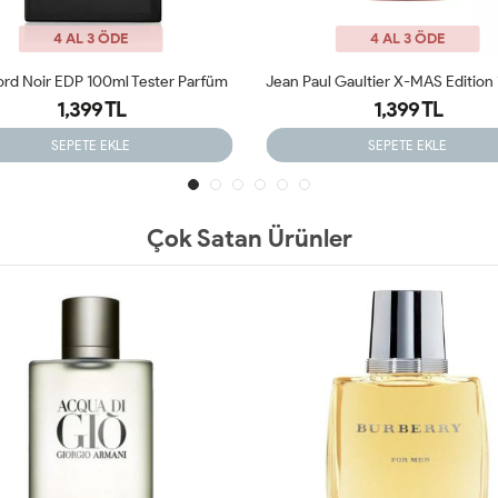
4 AL 3 ÖDE
4 AL 3 ÖDE
Jean Paul Gaultier X-MAS Edition 125 Ml Tester Parfüm
1,399 TL
1,399 TL
SEPETE EKLE
SEPETE EKLE
Çok Satan Ürünler