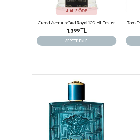
4 AL 3 ÖDE
100 ML Tester
Tom Ford Noir EDP 100ml Tester Parfüm
1,399 TL
SEPETE EKLE