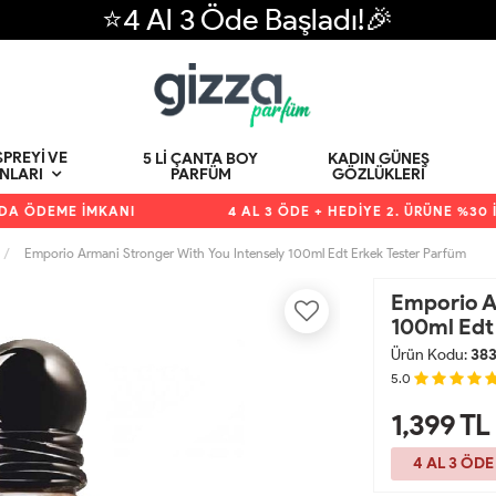
⭐4 Al 3 Öde Başladı!🎉
PREYI VE
5 LI ÇANTA BOY
KADIN GÜNEŞ
PARFÜM
GÖZLÜKLERI
NLARI
 ÖDEME İMKANI
4 AL 3 ÖDE + HEDİYE 2. ÜRÜNE %30 İND
Emporio Armani Stronger With You Intensely 100ml Edt Erkek Tester Parfüm
Emporio A
100ml Edt
Ürün Kodu:
38
5.0
1,399
TL
4 AL 3 ÖDE