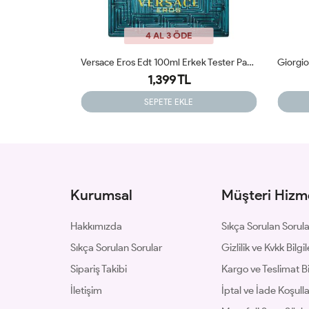
4 AL 3 ÖDE
Versace Eros Edt 100ml Erkek Tester Parfüm
Giorgio Armani Gio Edt 100 Ml Erkek Tester Parfüm
1,299 TL
SEPETE EKLE
Kurumsal
Müşteri Hizme
Hakkımızda
Sıkça Sorulan Sorul
Sıkça Sorulan Sorular
Gizlilik ve Kvkk Bilgil
Sipariş Takibi
Kargo ve Teslimat Bil
İletişim
İptal ve İade Koşulla