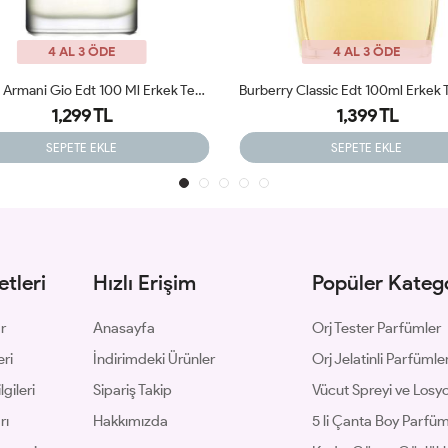
4 AL 3 ÖDE
4 AL 3 ÖDE
Burberry Classic Edt 100ml Erkek Tester Parfüm
1,399 TL
1,399 TL
SEPETE EKLE
SEPETE EKLE
tleri
Hızlı Erişim
Popüler Katego
ar
Anasayfa
Orj Tester Parfümler
eri
İndirimdeki Ürünler
Orj Jelatinli Parfümle
gileri
Sipariş Takip
Vücut Spreyi ve Losyo
rı
Hakkımızda
5 li Çanta Boy Parfü