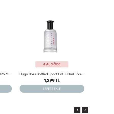
4 AL 3 ÖDE
Hugo Boss Bottled Sport Edt 100ml Erkek Tester Parfüm
Paco Rabanne One Million Elixir 100 Ml
1,399 TL
SEPETE EKLE