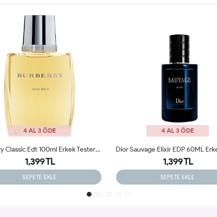
4 AL 3 ÖDE
4 AL 3 ÖDE
Dior Sauvage Elixir EDP 60ML Erkek Parfümü Tester
1,399 TL
1,399 TL
SEPETE EKLE
SEPETE EKLE