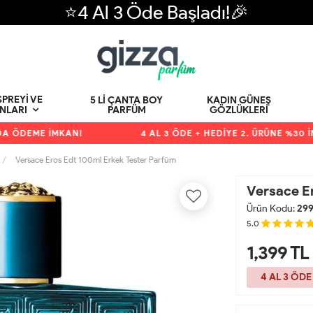
⭐4 Al 3 Öde Başladı!🎉
PREYI VE
5 LI ÇANTA BOY
KADIN GÜNEŞ
PARFÜM
GÖZLÜKLERI
NLARI
ÖDEME İMKANI
4 AL 3 ÖDE + HEDİYE 2. ÜRÜNE %30 İNDİ
Versace Eros Edt 100ml Erkek Tester Parfüm
Versace E
Ürün Kodu:
29
5.0
1,399
TL
4 AL 3 ÖDE