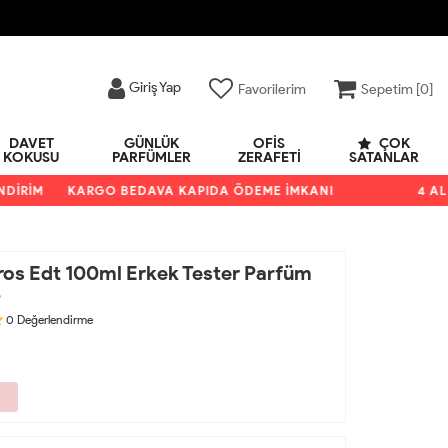
Giriş Yap
Favorilerim
Sepetim [
0
]
DAVET
GÜNLÜK
OFIS
ÇOK
KOKUSU
PARFÜMLER
ZERAFETI
SATANLAR
RİM
KARGO BEDAVA KAPIDA ÖDEME İMKANI
4 AL 3 
ros Edt 100ml Erkek Tester Parfüm
9
0
Değerlendirme