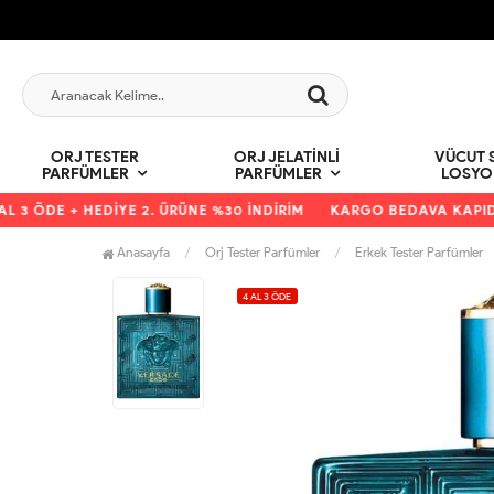
ORJ TESTER
ORJ JELATINLI
VÜCUT S
PARFÜMLER
PARFÜMLER
LOSYO
3 ÖDE + HEDİYE 2. ÜRÜNE %30 İNDİRİM
KARGO BEDAVA KAPIDA 
Anasayfa
Orj Tester Parfümler
Erkek Tester Parfümler
4 AL 3 ÖDE