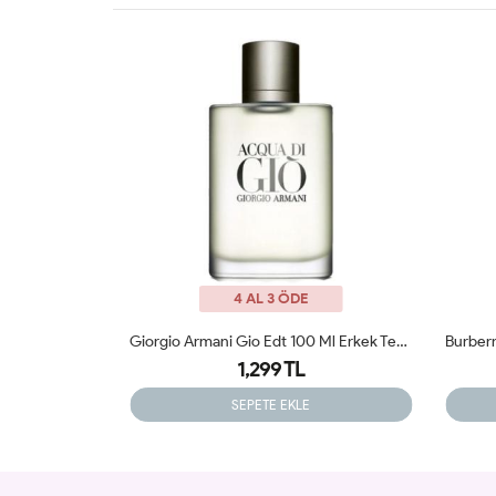
4 AL 3 ÖDE
Giorgio Armani Gio Edt 100 Ml Erkek Tester Parfüm
Burberry Classic Edt 100ml Erkek Tester Parfüm
1,399 TL
SEPETE EKLE