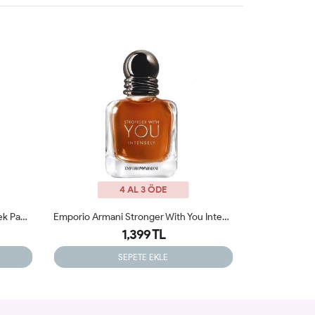
4 AL 3 ÖDE
Emporio Armani Stronger With You Intensely 100ml Edt Erkek Tester Parfüm
Diesel Fuel For Life 125ml Erkek Tester Parfüm
1,600 TL
1,399 TL
SEPETE EKLE