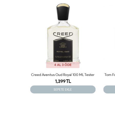
4 AL 3 ÖDE
100 ML Tester
Tom Ford Noir EDP 100ml Tester Parfüm
1,399 TL
SEPETE EKLE