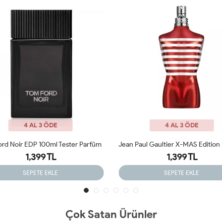
4 AL 3 ÖDE
4 AL 3 ÖDE
Jean Paul Gaultier X-MAS Edition 125 Ml Tester Parfüm
1,399 TL
1,399 TL
SEPETE EKLE
SEPETE EKLE
Çok Satan Ürünler