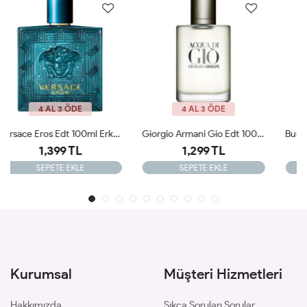
4 AL 3 ÖDE
4 AL 3 ÖDE
Giorgio Armani Gio Edt 100 Ml Erkek Tester Parfüm
Burberry Classic Edt 100ml Erkek Tester Parfüm
1,299 TL
1,399 TL
SEPETE EKLE
SEPETE EKLE
Kurumsal
Müşteri Hizmetleri
Hakkımızda
Sıkça Sorulan Sorular