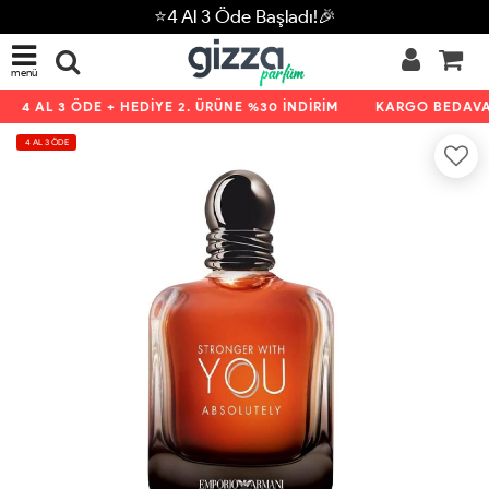
⭐4 Al 3 Öde Başladı!🎉
menü
4 AL 3 ÖDE + HEDİYE 2. ÜRÜNE %30 İNDİRİM
KARGO BEDAVA 
4 AL 3 ÖDE