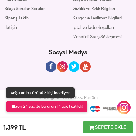
Sıkça Sorulan Sorular
Gizlilik ve Kvkk Bilgileri
Sipariş Takibi
Kargo ve Teslimat Bilgileri
İletişim
İptal ve İade Koşulları
Mesafeli Satış Sözleşmesi
Sosyal Medya
Şu an bu ürünü 3 kişi inceliyor
Copyrights © 2026 Gizza Parfüm
Son 24 Saatte bu ürün 14 adet satıldı!
Geliştir - powered by innovation
1,399
TL
SEPETE EKLE
Anasayfa
Üye Girişi
Sepetim
Sipariş Takibi
İletişim