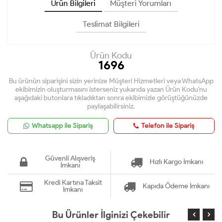
Ürün Bilgileri
Müşteri Yorumları
Teslimat Bilgileri
Ürün Kodu
1696
Bu ürünün siparişini sizin yerinize Müşteri Hizmetleri veya WhatsApp
ekibimizin oluşturmasını isterseniz yukarıda yazan Ürün Kodu'nu
aşağıdaki butonlara tıkladıktan sonra ekibimizle görüştüğünüzde
paylaşabilirsiniz.
Whatsapp ile Sipariş
Telefon ile Sipariş
Güvenli Alışveriş
Hızlı Kargo İmkanı
İmkanı
Kredi Kartına Taksit
Kapıda Ödeme İmkanı
İmkanı
Bu Ürünler İlginizi Çekebilir