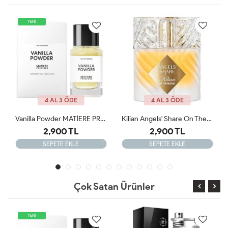
YENİ
4 AL 3 ÖDE
4 AL 3 ÖDE
Vanilla Powder MATİERE PREMİERE 100ml JLT
Kilian Angels' Share On The Rocks - Eau De Parfum ARC
2,900 TL
2,900 TL
SEPETE EKLE
SEPETE EKLE
Çok Satan Ürünler
YENİ