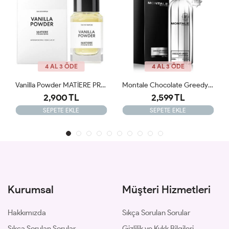
4 AL 3 ÖDE
4 AL 3 ÖDE
Vanilla Powder MATİERE PREMİERE 100ml JLT
Montale Chocolate Greedy EDP 100 Ml Unisex Parfüm JLT
2,900 TL
2,599 TL
SEPETE EKLE
SEPETE EKLE
Kurumsal
Müşteri Hizmetleri
Hakkımızda
Sıkça Sorulan Sorular
Sıkça Sorulan Sorular
Gizlilik ve Kvkk Bilgileri