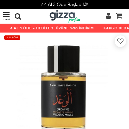
⭐4 Al 3 Öde Başladı!🎉
menü
4 AL 3 ÖDE + HEDİYE 2. ÜRÜNE %30 İNDİRİM
KARGO BEDAV
4 AL 3 ÖDE