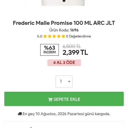
Frederic Malle Promise 100 ML ARC JLT
Ürün Kodu:
1696
5.0
0
Değerlendirme
6,500 TL
%63
2,399
TL
İNDİRİM
4 AL 3 ÖDE
SEPETE EKLE
En geç 10 Ağustos, 2026 Pazartesi günü kargoda.