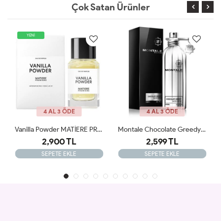
Çok Satan Ürünler
4 AL 3 ÖDE
4 AL 3 ÖDE
Vanilla Powder MATİERE PREMİERE 100ml JLT
Montale Chocolate Greedy EDP 100 Ml Unisex Parfüm JLT
2,599 TL
2,900 TL
SEPETE EKLE
SEPETE EKLE