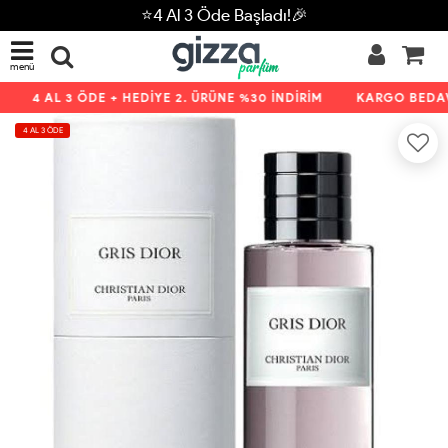
⭐4 Al 3 Öde Başladı!🎉
menü
4 AL 3 ÖDE + HEDİYE 2. ÜRÜNE %30 İNDİRİM
KARGO BEDAVA
4 AL 3 ÖDE