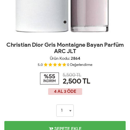
Christian Dior Gris Montaigne Bayan Parfüm
ARC JLT
Ürün Kodu:
2864
5.0
0
Değerlendirme
5,500 TL
%55
2,500
TL
İNDİRİM
4 AL 3 ÖDE
SEPETE EKLE