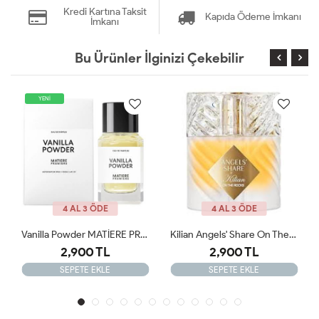
Kredi Kartına Taksit
Kapıda Ödeme İmkanı
İmkanı
Bu Ürünler İlginizi Çekebilir
4 AL 3 ÖDE
4 AL 3 ÖDE
Vanilla Powder MATİERE PREMİERE 100ml JLT
Kilian Angels' Share On The Rocks - Eau De Parfum ARC
Frederic Malle Iris Poudre Edp 100 Ml ARC
2,900 TL
2,499 TL
SEPETE EKLE
SEPETE EKLE