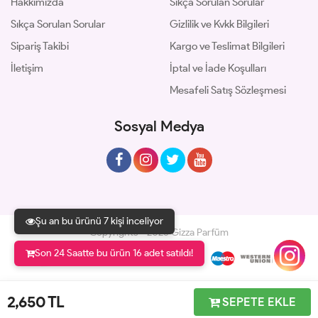
Hakkımızda
Sıkça Sorulan Sorular
Sıkça Sorulan Sorular
Gizlilik ve Kvkk Bilgileri
Sipariş Takibi
Kargo ve Teslimat Bilgileri
İletişim
İptal ve İade Koşulları
Mesafeli Satış Sözleşmesi
Sosyal Medya
Şu an bu ürünü 7 kişi inceliyor
Copyrights © 2026 Gizza Parfüm
Son 24 Saatte bu ürün 16 adet satıldı!
Geliştir - powered by innovation
2,650
TL
SEPETE EKLE
Anasayfa
Üye Girişi
Sepetim
Sipariş Takibi
İletişim