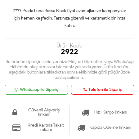
???? Prada Luna Rossa Black fiyat avantajları ve kampanyalar
için hemen keşfedin. Tarzınıza gizemli ve karizmatik bir imza
katın.
Ürün Kodu
2922
Bu ürünün siparişini sizin yerinize Müşteri Hizmetleri veya WhatsApp
ekibimizin oluşturmasını isterseniz yukarıda yazan Ürün Kodu'nu
aşağıdaki butonlara tıkladıktan sonra ekibimizle görüştüğünüzde
paylaşabilirsiniz.
Whatsapp ile Sipariş
Telefon ile Sipariş
Güvenli Alışveriş
Hızlı Kargo İmkanı
İmkanı
Kredi Kartına Taksit
Kapıda Ödeme İmkanı
İmkanı