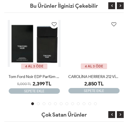
Bu Ürünler İlginizi Çekebilir
4 AL 3 ÖDE
4 AL 3 ÖDE
Tom Ford Noir EDP Parfüm 100 Ml ARC JLT
CAROLİNA HERRERA 212 VİP MEN EDT 100 ML ARC JLT
2,399 TL
2,850 TL
5,000 TL
SEPETE EKLE
SEPETE EKLE
Çok Satan Ürünler