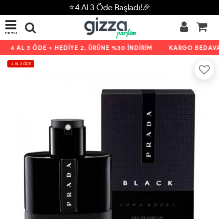
⭐4 Al 3 Öde Başladı!🎉
menü
4 AL 3 ÖDE + HEDİYE 2. ÜRÜNE %30 İNDİRİM
KARGO BEDAVA K
4 AL 3 ÖDE