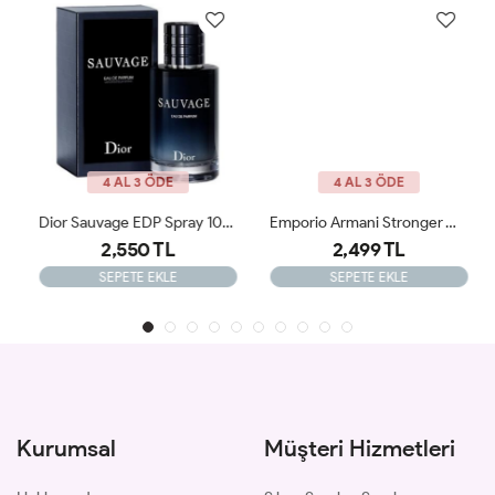
4 AL 3 ÖDE
4 AL 3 ÖDE
Dior Sauvage EDP Spray 100ML Erkek Parfümü ARC JLT
Emporio Armani Stronger With You Absolutely EDP 100ML Erkek Parfümü ARC
2,550 TL
2,499 TL
SEPETE EKLE
SEPETE EKLE
Kurumsal
Müşteri Hizmetleri