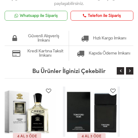
paylaşabilirsiniz.
Whatsapp ile Sipariş
Telefon ile Sipariş
Güvenli Alışveriş
Hızlı Kargo İmkanı
İmkanı
Kredi Kartına Taksit
Kapıda Ödeme İmkanı
İmkanı
Bu Ürünler İlginizi Çekebilir
4 AL 3 ÖDE
4 AL 3 ÖDE