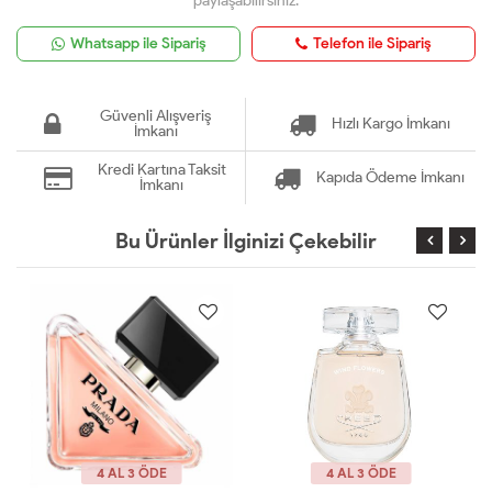
paylaşabilirsiniz.
Whatsapp ile Sipariş
Telefon ile Sipariş
Güvenli Alışveriş
Hızlı Kargo İmkanı
İmkanı
Kredi Kartına Taksit
Kapıda Ödeme İmkanı
İmkanı
Bu Ürünler İlginizi Çekebilir
4 AL 3 ÖDE
4 AL 3 ÖDE