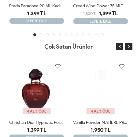
Prada Paradoxe 90 ML Kadın Tester Parfüm
Creed Wind Flower 75 Ml Tester Kadın Parfümü
1,399 TL
1,399 TL
1,800 TL
SEPETE EKLE
SEPETE EKLE
Çok Satan Ürünler
4 AL 3 ÖDE
4 AL 3 ÖDE
Christian Dior Hypnotic Poison Orijinal Tester 100ml Edp Kadın Tester Parfüm
Vanilla Powder MATİERE PREMİERE 100ml Tester
1,399 TL
1,950 TL