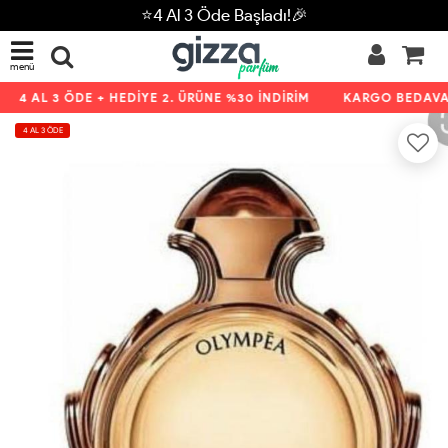
⭐4 Al 3 Öde Başladı!🎉
menü
4 AL 3 ÖDE + HEDİYE 2. ÜRÜNE %30 İNDİRİM
KARGO BEDAVA K
4 AL 3 ÖDE