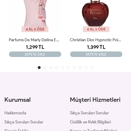
4 AL 3 ÖDE
4 AL 3 ÖDE
Christian Dior Hypnotic Poison Orijinal Tester 100ml Edp Kadın Tester Parfüm
Vanilla Powder MATİERE PREMİERE 100ml Tester
1,399 TL
1,950 TL
SEPETE EKLE
SEPETE EKLE
Kurumsal
Müşteri Hizmetleri
Hakkımızda
Sıkça Sorulan Sorular
Sıkça Sorulan Sorular
Gizlilik ve Kvkk Bilgileri