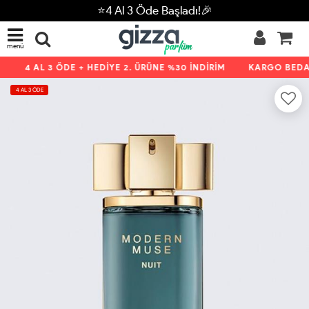
⭐4 Al 3 Öde Başladı!🎉
menü
4 AL 3 ÖDE + HEDİYE 2. ÜRÜNE %30 İNDİRİM
KARGO BEDAVA
4 AL 3 ÖDE