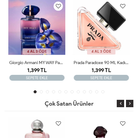
4 AL 3 ÖDE
4 AL 3 ÖDE
Prada Paradoxe 90 ML Kadın Tester Parfüm
Creed Wind Flower 75 Ml Tester Kadın Parfümü
1,399 TL
1,399 TL
1,800 TL
SEPETE EKLE
SEPETE EKLE
Çok Satan Ürünler