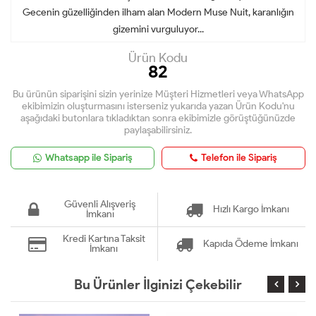
Gecenin güzelliğinden ilham alan Modern Muse Nuit, karanlığın
gizemini vurguluyor...
Ürün Kodu
82
Bu ürünün siparişini sizin yerinize Müşteri Hizmetleri veya WhatsApp
ekibimizin oluşturmasını isterseniz yukarıda yazan Ürün Kodu'nu
aşağıdaki butonlara tıkladıktan sonra ekibimizle görüştüğünüzde
paylaşabilirsiniz.
Whatsapp ile Sipariş
Telefon ile Sipariş
Güvenli Alışveriş
Hızlı Kargo İmkanı
İmkanı
Kredi Kartına Taksit
Kapıda Ödeme İmkanı
İmkanı
Bu Ürünler İlginizi Çekebilir