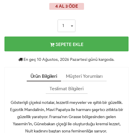
4 AL 3 ÖDE
SEPETE EKLE
En geç 10 Ağustos, 2026 Pazartesi günü kargoda.
Ürün Bilgileri
Müşteri Yorumları
Teslimat Bilgileri
Gösterişli çiçeksi notalar, lezzetli meyveler ve ışıltılı bir güzellik.
Egzotik Mandalinin, Mavi Papatya ile harmanı şaşırtıcı zıtlıkta bir
güzellik yaratıyor. Fransa’nın Grasse bölgesinden gelen
Yasemin’in, Günebakan çiçeği ile oluşturduğu kremsi lezzet,
Nuit kadınını baştan sona feminenliğe sarıyor.