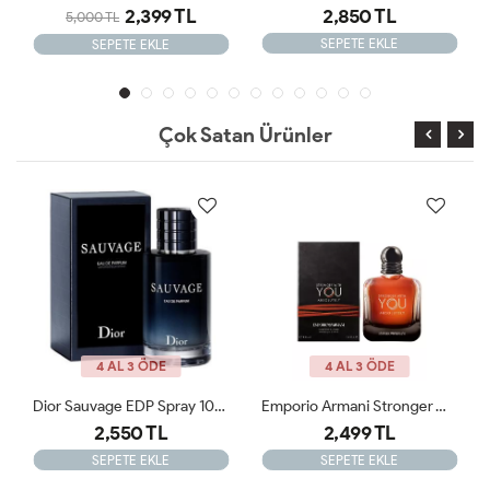
2,399 TL
2,850 TL
5,000 TL
SEPETE EKLE
SEPETE EKLE
Çok Satan Ürünler
4 AL 3 ÖDE
4 AL 3 ÖDE
Dior Sauvage EDP Spray 100ML Erkek Parfümü ARC JLT
Emporio Armani Stronger With You Absolutely EDP 100ML Erkek Parfümü ARC
2,550 TL
2,499 TL
SEPETE EKLE
SEPETE EKLE