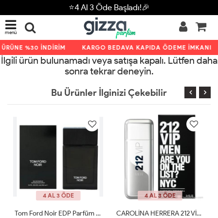
⭐4 Al 3 Öde Başladı!🎉
menü
. ÜRÜNE %30 İNDİRİM
KARGO BEDAVA KAPIDA ÖDEME İMKANI
İlgili ürün bulunamadı veya satışa kapalı. Lütfen daha
sonra tekrar deneyin.
Bu Ürünler İlginizi Çekebilir
4 AL 3 ÖDE
4 AL 3 ÖDE
Tom Ford Noir EDP Parfüm 100 Ml ARC JLT
CAROLİNA HERRERA 212 VİP MEN EDT 100 ML ARC JLT