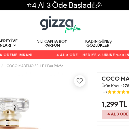
⭐4 Al 3 Öde Başladı!🎉
PREYI VE
5 LI ÇANTA BOY
KADIN GÜNEŞ
PARFÜM
GÖZLÜKLERI
NLARI
DEME İMKANI
4 AL 3 ÖDE + HEDİYE 2. ÜRÜNE %30 İNDİR
COCO MADEMOISELLE L’Eau Privée
COCO MAD
Ürün Kodu:
27
5.0
1,299
TL
4 AL 3 ÖDE