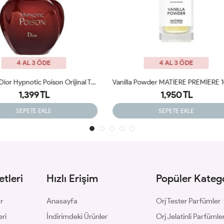
4 AL 3 ÖDE
4 AL 3 ÖDE
Vanilla Powder MATİERE PREMİERE 100ml Tester
1,950 TL
1,399 TL
SEPETE EKLE
SEPETE EKLE
tleri
Hızlı Erişim
Popüler Katego
ar
Anasayfa
Orj Tester Parfümler
eri
İndirimdeki Ürünler
Orj Jelatinli Parfümle