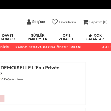
Giriş Yap
Favorilerim
Sepetim [
0
]
DAVET
GÜNLÜK
OFIS
ÇOK
KOKUSU
PARFÜMLER
ZERAFETI
SATANLAR
İM
KARGO BEDAVA KAPIDA ÖDEME İMKANI
4 AL 3 Ö
EMOISELLE L’Eau Privée
87
0
Değerlendirme