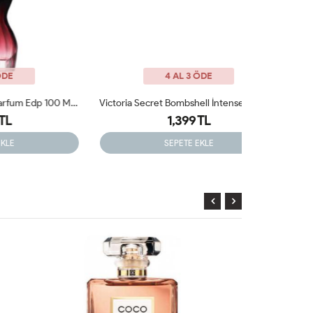
4 AL 3 ÖDE
Jean Poul La Belle Le Parfum Edp 100 ML Tester Bayan
Victoria Secret Bombshell İntense 100 Ml Tester Parfum
1,399 TL
SEPETE EKLE