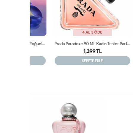
4 AL 3 ÖDE
Giorgio Armani MY WAY Parfüm (Yoğunlaştırılmış) 90 ML Tester
Prada Paradoxe 90 ML Kadın Tester Parfüm
1,399 TL
SEPETE EKLE