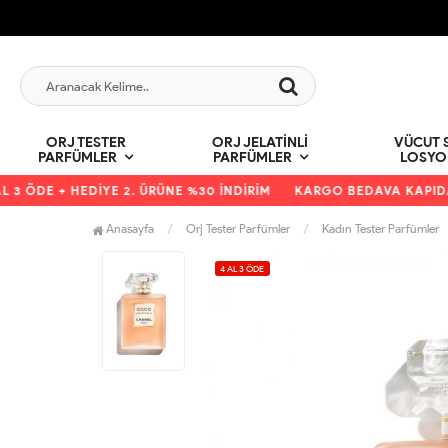
ORJ TESTER
ORJ JELATINLI
VÜCUT S
PARFÜMLER
PARFÜMLER
LOSYO
 ÖDE + HEDİYE 2. ÜRÜNE %30 İNDİRİM
KARGO BEDAVA KAPIDA Ö
Anasayfa
Orj Tester Parfümler
Kadın Tester Parfümler
4 AL 3 ÖDE