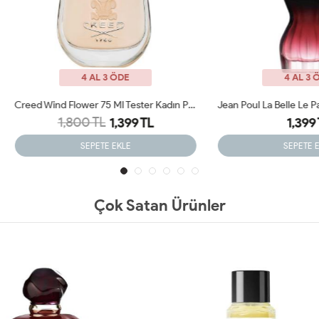
4 AL 3 ÖDE
4 AL 3 ÖDE
Creed Wind Flower 75 Ml Tester Kadın Parfümü
1,800 TL
1,399 TL
1,399 TL
SEPETE EKLE
SEPETE EKLE
Çok Satan Ürünler