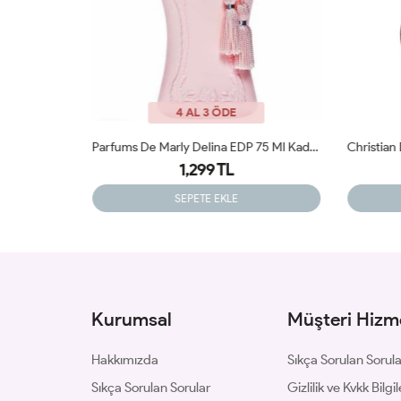
4 AL 3 ÖDE
Parfums De Marly Delina EDP 75 Ml Kadın Tester Parfüm
Christian Dior Hypnotic Poison Orijinal Tester 100ml Edp Kadın Tester Parfüm
1,399 TL
SEPETE EKLE
Kurumsal
Müşteri Hizme
Hakkımızda
Sıkça Sorulan Sorul
Sıkça Sorulan Sorular
Gizlilik ve Kvkk Bilgil