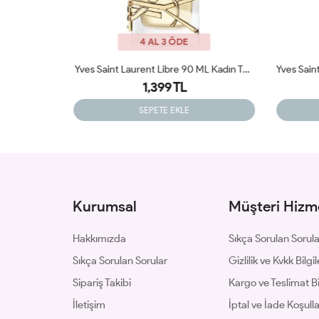
4 AL 3 ÖDE
Yves Saint Laurent Libre 90 ML Kadın Tester Parfüm
Yves Saint Laurent Libre İntence 90 ML Tester
1,399 TL
SEPETE EKLE
Kurumsal
Müşteri Hizme
Hakkımızda
Sıkça Sorulan Sorul
Sıkça Sorulan Sorular
Gizlilik ve Kvkk Bilgil
Sipariş Takibi
Kargo ve Teslimat Bil
İletişim
İptal ve İade Koşulla