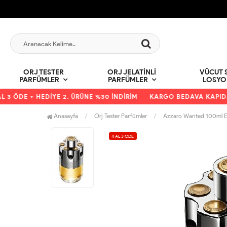
ORJ TESTER
ORJ JELATINLI
VÜCUT S
PARFÜMLER
PARFÜMLER
LOSYO
3 ÖDE + HEDİYE 2. ÜRÜNE %30 İNDİRİM
KARGO BEDAVA KAPIDA Ö
Anasayfa
Orj Tester Parfümler
Azzaro Wanted 100ml E
4 AL 3 ÖDE