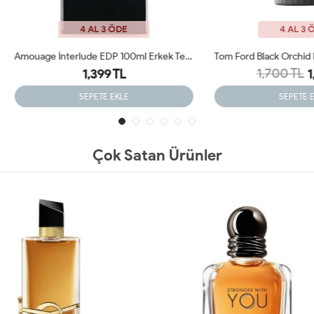
4 AL 3 ÖDE
4 AL 3 ÖDE
Amouage İnterlude EDP 100ml Erkek Tester Parfümü
1,700 TL
1,399 TL
1,399 TL
SEPETE EKLE
SEPETE EKLE
Çok Satan Ürünler