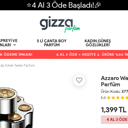
⭐4 Al 3 Öde Başladı!🎉
PREYI VE
5 LI ÇANTA BOY
KADIN GÜNEŞ
PARFÜM
GÖZLÜKLERI
NLARI
DEME İMKANI
4 AL 3 ÖDE + HEDİYE 2. ÜRÜNE %30 İNDİ
dp Erkek Tester Parfüm
Azzaro Wa
Parfüm
Ürün Kodu:
37
5.0
1,399
TL
4 AL 3 ÖDE