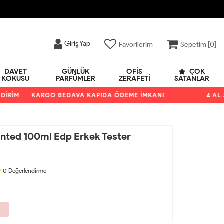
Giriş Yap
Favorilerim
Sepetim [
0
]
DAVET
GÜNLÜK
OFIS
ÇOK
KOKUSU
PARFÜMLER
ZERAFETI
SATANLAR
RİM
KARGO BEDAVA KAPIDA ÖDEME İMKANI
4 AL 3 Ö
nted 100ml Edp Erkek Tester
7
0
Değerlendirme