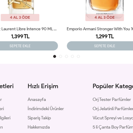
4 AL 3 ÖDE
4 AL 3 ÖDE
Emporio Armani Stronger With You 100ML EDT Erkek Tester Parfüm
1,700 TL
1,299 TL
1,399 TL
SEPETE EKLE
SEPETE EKLE
tleri
Hızlı Erişim
Popüler Katego
ar
Anasayfa
Orj Tester Parfümler
eri
İndirimdeki Ürünler
Orj Jelatinli Parfümle
gileri
Sipariş Takip
Vücut Spreyi ve Losyo
rı
Hakkımızda
5 li Çanta Boy Parfü