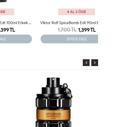
4 AL 3 ÖDE
Tom Ford Black Orchid Edt 100ml Erkek Tester Parfüm
Viktor Rolf SpiceBomb Edt 90ml Erkek Tester Parfüm
1,700 TL
1,399 TL
SEPETE EKLE