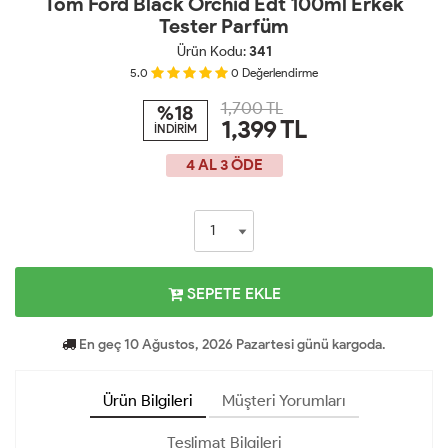
Tom Ford Black Orchid Edt 100ml Erkek
Tester Parfüm
Ürün Kodu:
341
5.0
0
Değerlendirme
1,700 TL
%18
1,399
TL
İNDİRİM
4 AL 3 ÖDE
SEPETE EKLE
En geç 10 Ağustos, 2026 Pazartesi günü kargoda.
Ürün Bilgileri
Müşteri Yorumları
Teslimat Bilgileri