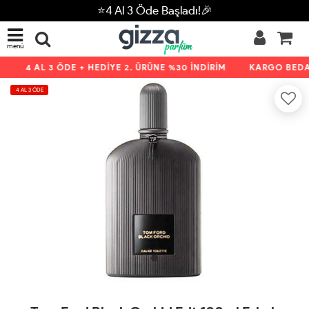
⭐4 Al 3 Öde Başladı!🎉
menü
4 AL 3 ÖDE + HEDİYE 2. ÜRÜNE %30 İNDİRİM
KARGO BEDAV
4 AL 3 ÖDE