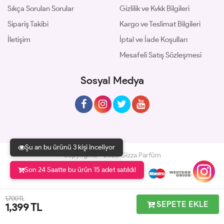
Sıkça Sorulan Sorular
Gizlilik ve Kvkk Bilgileri
Sipariş Takibi
Kargo ve Teslimat Bilgileri
İletişim
İptal ve İade Koşulları
Mesafeli Satış Sözleşmesi
Sosyal Medya
Şu an bu ürünü 3 kişi inceliyor
Copyrights © 2026 Gizza Parfüm
Son 24 Saatte bu ürün 15 adet satıldı!
Geliştir - powered by innovation
1,700 TL
SEPETE EKLE
1,399
TL
Anasayfa
Üye Girişi
Sepetim
Sipariş Takibi
İletişim