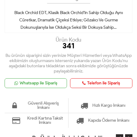
Black Orchid EDT, Klasik Black Orchid’In Sahip Olduğu Aynı
Cüretkar, Dramatik Çiçeksi Etkiye; Gözalıcı Ve Gurme
Dokunuşlarıyla İse Oldukça Seksi Bir Dokuya Sahip...
Ürün Kodu
341
Bu ürünün siparişini sizin yerinize Müşteri Hizmetleri veya WhatsApp
ekibimizin oluşturmasını isterseniz yukarıda yazan Ürün Kodu'nu
aşağıdaki butonlara tıkladıktan sonra ekibimizle görüştüğünüzde
paylaşabilirsiniz.
Whatsapp ile Sipariş
Telefon ile Sipariş
Güvenli Alışveriş
Hızlı Kargo İmkanı
İmkanı
Kredi Kartına Taksit
Kapıda Ödeme İmkanı
İmkanı