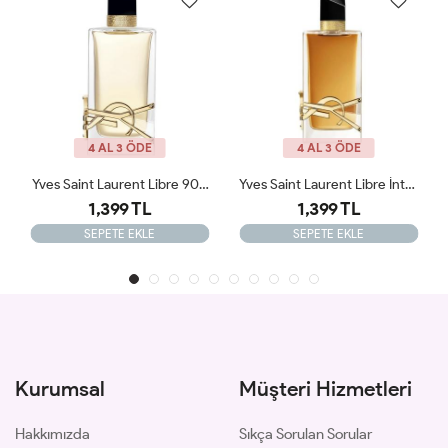
3 ÖDE
4 AL 3 ÖDE
4 AL 3 ÖD
Yves Saint Laurent Libre 90 ML Kadın Tester Parfüm
Yves Saint Laurent Libre İntence 90 ML Tester
9 TL
1,399 TL
1,299 T
E EKLE
SEPETE EKLE
SEPETE EKL
Kurumsal
Müşteri Hizmetleri
Hakkımızda
Sıkça Sorulan Sorular