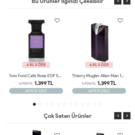
Bu Ürünler İlginizi Çekebilir
4 AL 3 ÖDE
4 AL 3 ÖDE
Tom Ford Cafe Rose EDP 50ml Erkek Tester Parfüm
Thierry Mugler Alien Man 100ml Erkek Tester Parfüm
Amouage İnterlude EDP 100ml Erkek Tester Par
L
1,399 TL
1,399 TL
1,700 TL
SEPETE EKLE
SEPETE EKLE
Çok Satan Ürünler