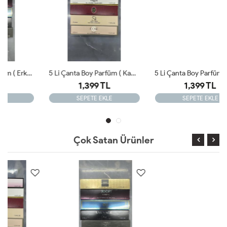
5 Li Çanta Boy Parfüm ( Kadın ) 33ml X 5
5 Li Çanta Boy Parfüm ( Erkek ) 33ml X 5
1,399 TL
1,399 TL
SEPETE EKLE
SEPETE EKLE
Çok Satan Ürünler