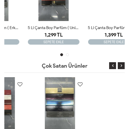
5 Li Çanta Boy Parfüm ( Unisex) 33ml X 5
5 Li Çanta Boy Parfüm ( Erkek ) 33ml X 5
1,299 TL
1,399 TL
SEPETE EKLE
SEPETE EKLE
Çok Satan Ürünler