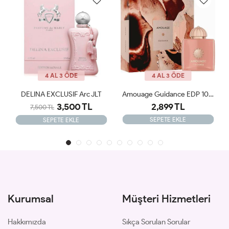
4 AL 3 ÖDE
4 AL 3 ÖDE
Amouage Guidance EDP 100 Ml Kadın Parfüm JLT
Parfums De Marly Valaya Exclusif Edp Kadın Parfüm 75 Ml ARC JLT
2,899 TL
2,799 TL
SEPETE EKLE
SEPETE EKLE
Kurumsal
Müşteri Hizmetleri
Hakkımızda
Sıkça Sorulan Sorular