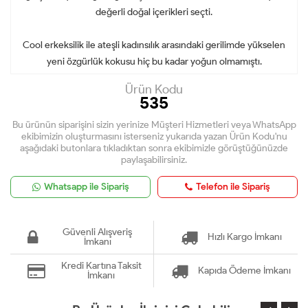
değerli doğal içerikleri seçti.
Cool erkeksilik ile ateşli kadınsılık arasındaki gerilimde yükselen
yeni özgürlük kokusu hiç bu kadar yoğun olmamıştı.
Ürün Kodu
535
Bu ürünün siparişini sizin yerinize Müşteri Hizmetleri veya WhatsApp
ekibimizin oluşturmasını isterseniz yukarıda yazan Ürün Kodu'nu
aşağıdaki butonlara tıkladıktan sonra ekibimizle görüştüğünüzde
paylaşabilirsiniz.
Whatsapp ile Sipariş
Telefon ile Sipariş
Güvenli Alışveriş
Hızlı Kargo İmkanı
İmkanı
Kredi Kartına Taksit
Kapıda Ödeme İmkanı
İmkanı