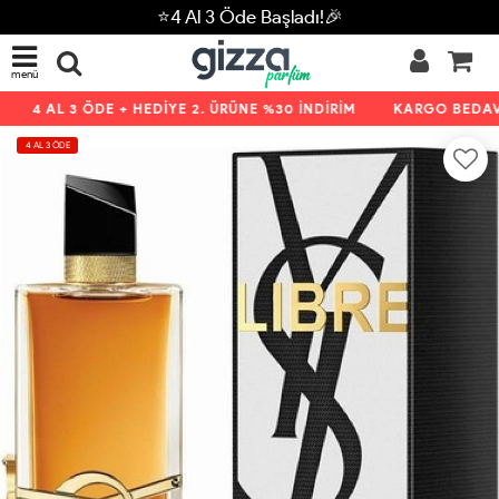
⭐4 Al 3 Öde Başladı!🎉
menü
4 AL 3 ÖDE + HEDİYE 2. ÜRÜNE %30 İNDİRİM
KARGO BEDAVA 
4 AL 3 ÖDE