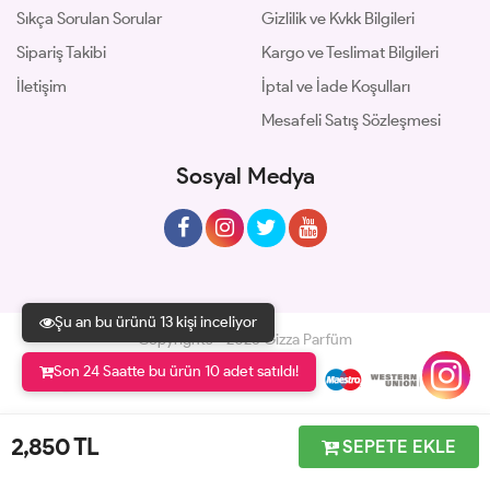
Sıkça Sorulan Sorular
Gizlilik ve Kvkk Bilgileri
Sipariş Takibi
Kargo ve Teslimat Bilgileri
İletişim
İptal ve İade Koşulları
Mesafeli Satış Sözleşmesi
Sosyal Medya
Şu an bu ürünü 13 kişi inceliyor
Copyrights © 2026 Gizza Parfüm
Son 24 Saatte bu ürün 10 adet satıldı!
Geliştir - powered by innovation
2,850
TL
SEPETE EKLE
Anasayfa
Üye Girişi
Sepetim
Sipariş Takibi
İletişim