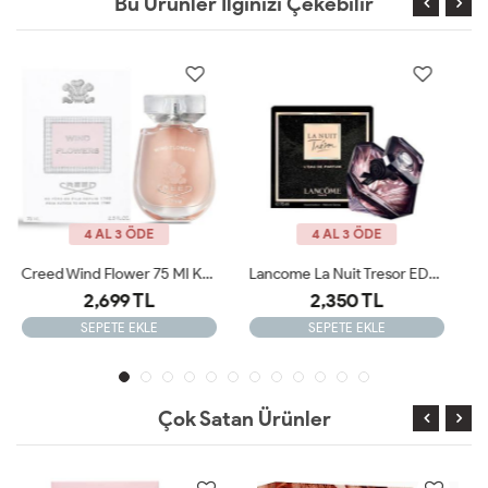
Bu Ürünler İlginizi Çekebilir
4 AL 3 ÖDE
4 AL 3 ÖDE
Lancome La Nuit Tresor EDP 100ML Kadın Parfüm ARC JLT
Roberto Cavalli Paradiso Assoluto Kadın Parfüm ARC JLT
2,350 TL
2,850 TL
SEPETE EKLE
SEPETE EKLE
Çok Satan Ürünler