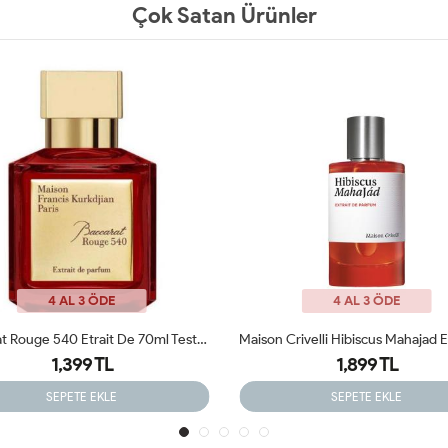
Çok Satan Ürünler
4 AL 3 ÖDE
4 AL 3 ÖDE
Maison Crivelli Hibiscus Mahajad Extrait 50 Ml Parfüm Tester
Vanilla Sex Tom Ford For Unisex 
1,899 TL
1,050 TL
SEPETE EKLE
SEPETE EKLE