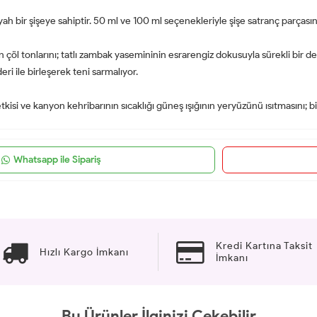
r şişeye sahiptir. 50 ml ve 100 ml seçenekleriyle şişe satranç parçasın
 çöl tonlarını; tatlı zambak yasemininin esrarengiz dokusuyla sürekli bir değ
eri ile birleşerek teni sarmalıyor.
tkisi ve kanyon kehribarının sıcaklığı güneş ışığının yeryüzünü ısıtmasını; b
Whatsapp ile Sipariş
Kredi Kartına Taksit
Hızlı Kargo İmkanı
İmkanı
Bu Ürünler İlginizi Çekebilir