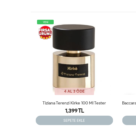
4 AL 3 ÖDE
0 Ml Tester
Baccarat Rouge 540 Etrait De 70ml Tester Parfüm
1,399 TL
SEPETE EKLE