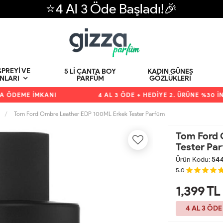
⭐4 Al 3 Öde Başladı!🎉
PREYI VE
5 LI ÇANTA BOY
KADIN GÜNEŞ
PARFÜM
GÖZLÜKLERI
NLARI
DEME İMKANI
4 AL 3 ÖDE + HEDİYE 2. ÜRÜNE %30 İNDİR
Tom Ford Ombre Leather EDP 100ML Erkek Tester Parfüm
Tom Ford 
Tester Pa
Ürün Kodu:
54
5.0
1,399
TL
4 AL 3 ÖDE