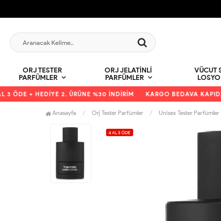
ORJ TESTER
ORJ JELATINLI
VÜCUT S
PARFÜMLER
PARFÜMLER
LOSYO
 ÖDE + HEDİYE 2. ÜRÜNE %30 İNDİRİM
KARGO BEDAVA KAPIDA Ö
Anasayfa
Orj Tester Parfümler
Unisex Tester Parfümler
4 AL 3 ÖDE