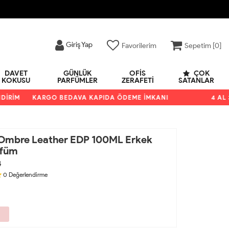
Giriş Yap
Favorilerim
Sepetim [
0
]
DAVET
GÜNLÜK
OFIS
ÇOK
KOKUSU
PARFÜMLER
ZERAFETI
SATANLAR
İM
KARGO BEDAVA KAPIDA ÖDEME İMKANI
4 AL 3 Ö
Ombre Leather EDP 100ML Erkek
rfüm
4
0
Değerlendirme