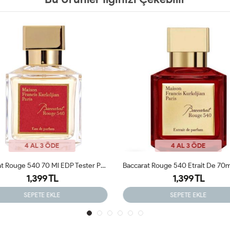
4 AL 3 ÖDE
4 AL 3 ÖDE
Baccarat Rouge 540 Etrait De 70ml Tester Parfüm
1,399 TL
1,399 TL
SEPETE EKLE
SEPETE EKLE