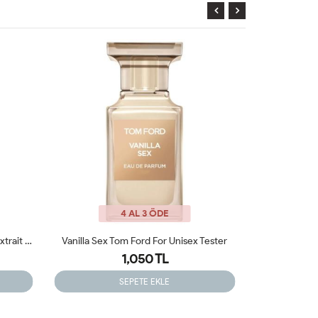
4 AL 3 ÖDE
Tester
Memo Marfa Edp 75 Ml Unisex Parfüm Tester
1,399 TL
SEPETE EKLE