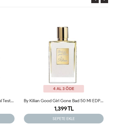
4 AL 3 ÖDE
By Kilian Good Girl Gone Bad 50 Ml EDP Tester
Acqua Di Parma Blue Mediterraneo Arancia Di Capri Kadın Parfümü
1,399 TL
SEPETE EKLE