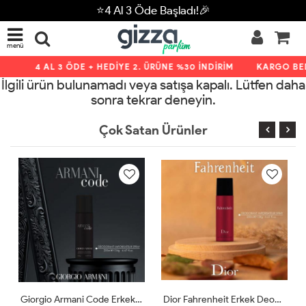
⭐4 Al 3 Öde Başladı!🎉
menü
4 AL 3 ÖDE + HEDİYE 2. ÜRÜNE %30 İNDİRİM
KARGO BED
İlgili ürün bulunamadı veya satışa kapalı. Lütfen daha
sonra tekrar deneyin.
Çok Satan Ürünler
Giorgio Armani Code Erkek Deodorant 200ml
Dior Fahrenheit Erkek Deodorant 200ml