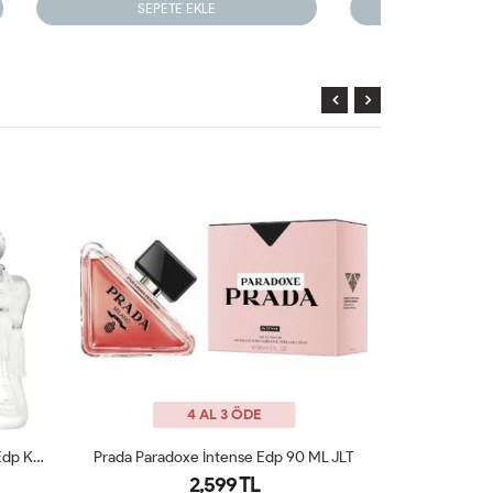
SEPETE EKLE
4 AL 3 ÖDE
ML JLT
Lancome La Nuit Tresor EDP 100ML Kadın Parfüm ARC JLT
2,350 TL