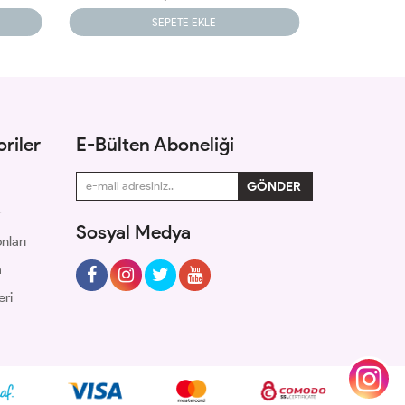
SEPETE EKLE
riler
E-Bülten Aboneliği
r
Sosyal Medya
nları
m
eri