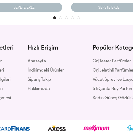
SEPETE EKLE
SEPETE EKLE
tleri
Hızlı Erişim
Popüler Katego
ar
Anasayfa
Orj Tester Parfümler
eri
İndirimdeki Ürünler
Orj Jelatinli Parfümle
gileri
Sipariş Takip
Vücut Spreyi ve Losyo
rı
Hakkımızda
5 li Çanta Boy Parfü
eşmesi
Kadın Güneş Gözlükl