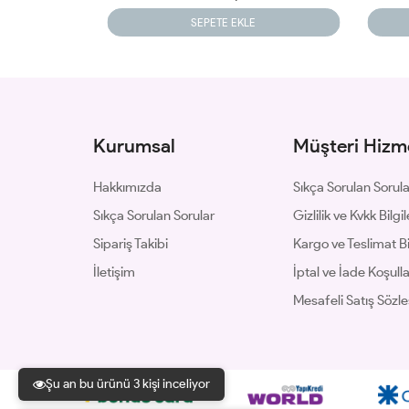
SEPETE EKLE
Kurumsal
Müşteri Hizme
Hakkımızda
Sıkça Sorulan Sorul
Sıkça Sorulan Sorular
Gizlilik ve Kvkk Bilgil
Sipariş Takibi
Kargo ve Teslimat Bil
İletişim
İptal ve İade Koşulla
Mesafeli Satış Sözl
Şu an bu ürünü 3 kişi inceliyor