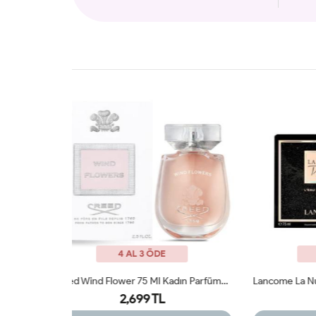
4 AL 3 ÖDE
Creed Wind Flower 75 Ml Kadın Parfümü Arc JLT
Lancome La Nuit Tresor EDP 100ML Kadın Parfüm ARC JLT
2,350 TL