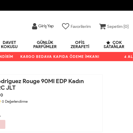
Giriş Yap
Favorilerim
Sepetim [
0
]
DAVET
GÜNLÜK
OFIS
ÇOK
KOKUSU
PARFÜMLER
ZERAFETI
SATANLAR
RİM
KARGO BEDAVA KAPIDA ÖDEME İMKANI
4 AL 3 Ö
odriguez Rouge 90Ml EDP Kadın
C JLT
70
0
Değerlendirme
L