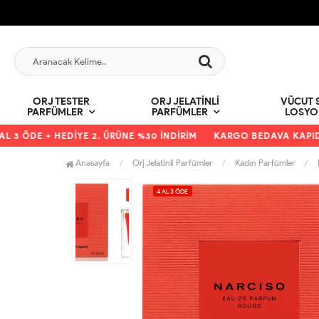
ORJ TESTER
ORJ JELATINLI
VÜCUT S
PARFÜMLER
PARFÜMLER
LOSYO
3 ÖDE + HEDİYE 2. ÜRÜNE %30 İNDİRİM
KARGO BEDAVA KAPIDA Ö
Anasayfa
Orj Jelatinli Parfümler
Kadın Parfümler
4 AL 3 ÖDE