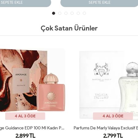
SEPETE EKLE
SEPETE EKLE
Çok Satan Ürünler
4 AL 3 ÖDE
4 AL 3 ÖDE
Parfums De Marly Valaya Exclusif Edp Kadın Parfüm 75 Ml ARC JLT
Prada Paradoxe İntense Edp 90 
2,799 TL
2,599 TL