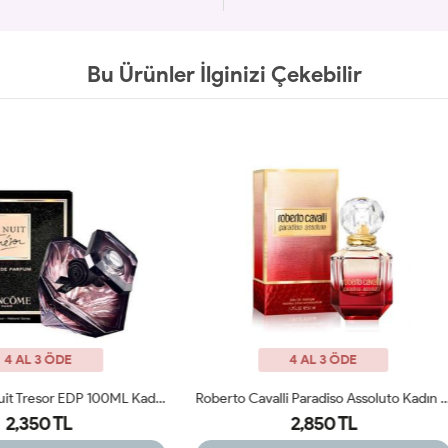
Bu Ürünler İlginizi Çekebilir
4 AL 3 ÖDE
4 AL 3 ÖDE
Roberto Cavalli Paradiso Assoluto Kadın Parfüm ARC JLT
2,850 TL
2,550 TL