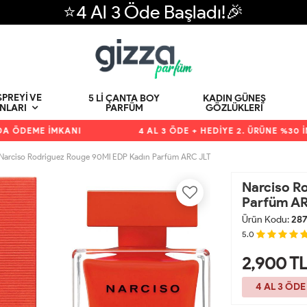
⭐4 Al 3 Öde Başladı!🎉
PREYI VE
5 LI ÇANTA BOY
KADIN GÜNEŞ
PARFÜM
GÖZLÜKLERI
NLARI
DEME İMKANI
4 AL 3 ÖDE + HEDİYE 2. ÜRÜNE %30 İNDİ
Narciso Rodriguez Rouge 90Ml EDP Kadın Parfüm ARC JLT
Narciso R
Parfüm AR
Ürün Kodu:
28
5.0
2,900
T
4 AL 3 ÖDE