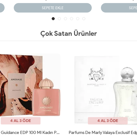
SEPETE EKLE
SEPETE EKLE
Çok Satan Ürünler
4 AL 3 ÖDE
4 AL 3 ÖDE
Parfums De Marly Valaya Exclusif Edp Kadın Parfüm 75 Ml ARC JLT
Prada Paradoxe İntense Edp 90 