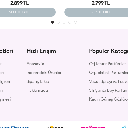
2,799 TL
2,599 TL
SEPETE EKLE
SEPETE EKLE
tleri
Hızlı Erişim
Popüler Katego
ar
Anasayfa
Orj Tester Parfümler
eri
İndirimdeki Ürünler
Orj Jelatinli Parfümle
gileri
Sipariş Takip
Vücut Spreyi ve Losyo
rı
Hakkımızda
5 li Çanta Boy Parfü
eşmesi
Kadın Güneş Gözlükl