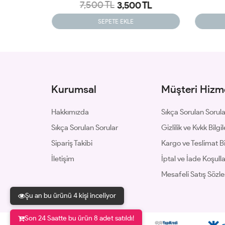
0 TL
2,899 TL
SEPETE EKLE
Kurumsal
Müşteri Hizme
Hakkımızda
Sıkça Sorulan Sorul
Sıkça Sorulan Sorular
Gizlilik ve Kvkk Bilgil
Sipariş Takibi
Kargo ve Teslimat Bil
İletişim
İptal ve İade Koşulla
Mesafeli Satış Sözl
Şu an bu ürünü 4 kişi inceliyor
Son 24 Saatte bu ürün 8 adet satıldı!