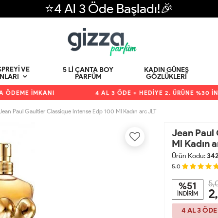
⭐4 Al 3 Öde Başladı!🎉
PREYI VE
5 LI ÇANTA BOY
KADIN GÜNEŞ
PARFÜM
GÖZLÜKLERI
NLARI
DEME İMKANI
4 AL 3 ÖDE + HEDİYE 2. ÜRÜNE %30 İNDİ
Jean Paul Gaultier Classique Intense Edp 100 Ml Kadın arc JLT
Jean Paul 
Ml Kadın a
Ürün Kodu:
34
5.0
5,
%51
2
İNDİRİM
4 AL 3 ÖDE