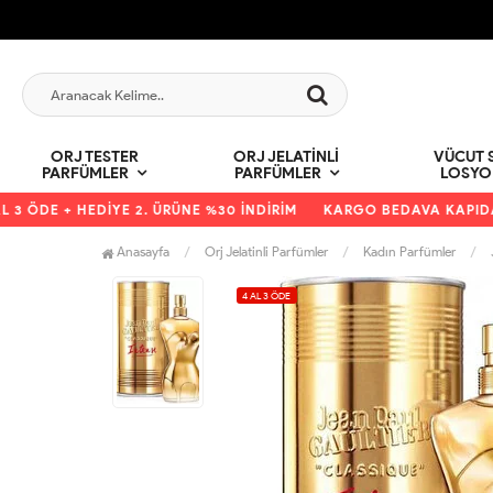
ORJ TESTER
ORJ JELATINLI
VÜCUT S
PARFÜMLER
PARFÜMLER
LOSYO
 ÖDE + HEDİYE 2. ÜRÜNE %30 İNDİRİM
KARGO BEDAVA KAPIDA Ö
Anasayfa
Orj Jelatinli Parfümler
Kadın Parfümler
4 AL 3 ÖDE