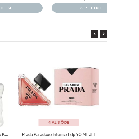
SEPETE EKLE
4 AL 3 ÖDE
ML JLT
Lancome La Nuit Tresor EDP 100ML Kadın Parfüm ARC JLT