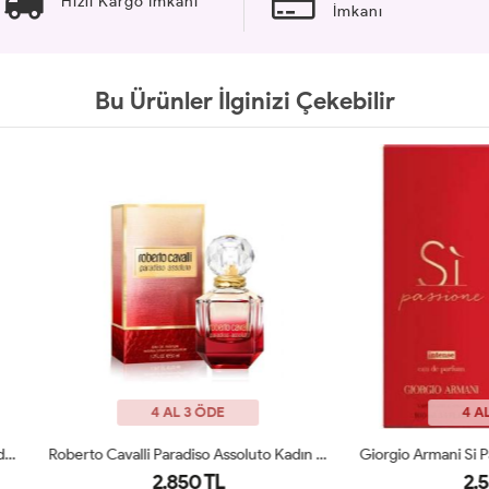
Hızlı Kargo İmkanı
İmkanı
Bu Ürünler İlginizi Çekebilir
4 AL 3 ÖDE
4 AL 3 ÖDE
Roberto Cavalli Paradiso Assoluto Kadın Parfüm ARC JLT
2,850 TL
2,550 TL