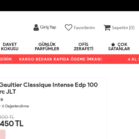
Giriş Yap
Favorilerim
Sepetim [
0
]
DAVET
GÜNLÜK
OFIS
ÇOK
KOKUSU
PARFÜMLER
ZERAFETI
SATANLAR
RİM
KARGO BEDAVA KAPIDA ÖDEME İMKANI
4 AL 3 Ö
Gaultier Classique Intense Edp 100
rc JLT
26
0
Değerlendirme
000 TL
,450
TL