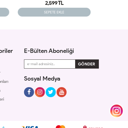
2,350 TL
SEPETE EKLE
riler
E-Bülten Aboneliği
r
Sosyal Medya
nları
m
eri