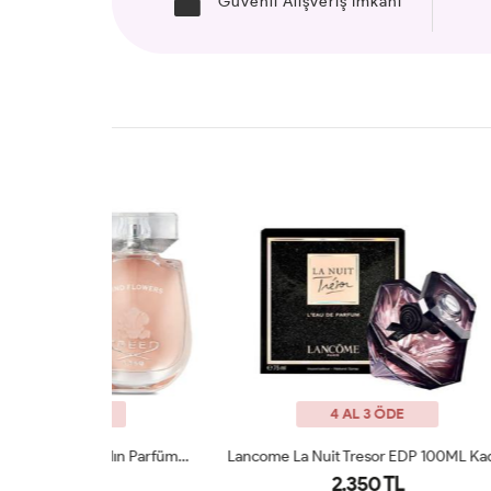
Güvenli Alışveriş İmkanı
4 AL 3 ÖDE
Creed Wind Flower 75 Ml Kadın Parfümü Arc JLT
Lancome La Nuit Tresor EDP 100ML Kadın Parfüm ARC JLT
2,350 TL