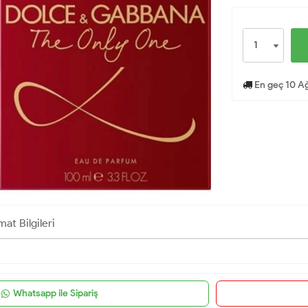
En geç 10 Ağ
mat Bilgileri
Whatsapp ile Sipariş