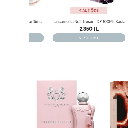
4 AL 3 ÖDE
Creed Wind Flower 75 Ml Kadın Parfümü Arc JLT
Lancome La Nuit Tresor EDP 100ML Kadın Parfüm ARC JLT
2,350 TL
SEPETE EKLE