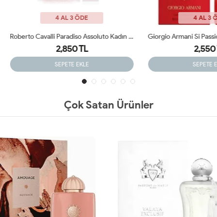
4 AL 3 ÖDE
4 AL 3 ÖDE
Roberto Cavalli Paradiso Assoluto Kadın Parfüm ARC JLT
2,850 TL
2,550 TL
SEPETE EKLE
SEPETE EKLE
Çok Satan Ürünler