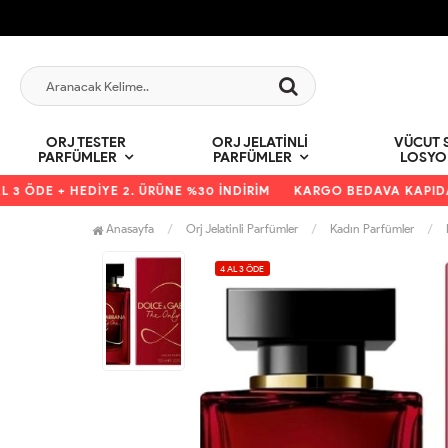
ORJ TESTER
ORJ JELATINLI
VÜCUT S
PARFÜMLER
PARFÜMLER
LOSYO
 ÖDE + HEDİYE 2. ÜRÜNE %30 İNDİRİM
KARGO BEDAVA KAPIDA Ö
Anasayfa
Orj Jelatinli Parfümler
Kadın Parfümler
4 AL 3 ÖDE