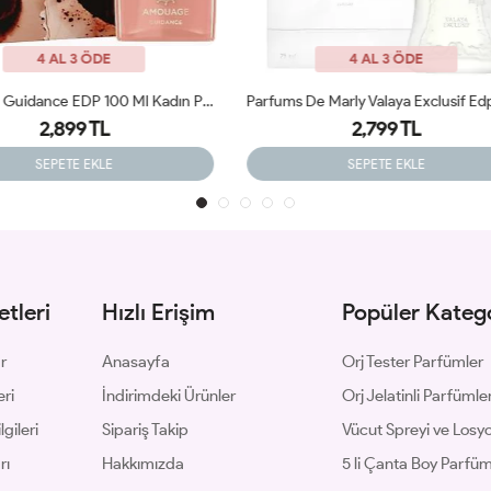
4 AL 3 ÖDE
4 AL 3 ÖDE
Parfums De Marly Valaya Exclusif Edp Kadın Parfüm 75 Ml ARC JLT
Prada Paradoxe İntense Edp 90 
2,799 TL
2,599 TL
SEPETE EKLE
SEPETE EKLE
tleri
Hızlı Erişim
Popüler Katego
ar
Anasayfa
Orj Tester Parfümler
eri
İndirimdeki Ürünler
Orj Jelatinli Parfümle
gileri
Sipariş Takip
Vücut Spreyi ve Losyo
rı
Hakkımızda
5 li Çanta Boy Parfü