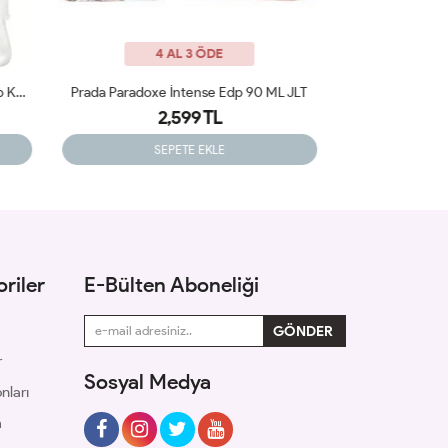
4 AL 3 ÖDE
ML JLT
Lancome La Nuit Tresor EDP 100ML Kadın Parfüm ARC JLT
2,350 TL
SEPETE EKLE
riler
E-Bülten Aboneliği
r
Sosyal Medya
nları
m