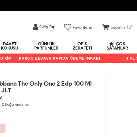
Giriş Yap
Favorilerim
Sepetim [
0
]
DAVET
GÜNLÜK
OFIS
ÇOK
KOKUSU
PARFÜMLER
ZERAFETI
SATANLAR
İM
KARGO BEDAVA KAPIDA ÖDEME İMKANI
4 AL 3 Ö
bana The Only One 2 Edp 100 Ml
 JLT
6
0
Değerlendirme