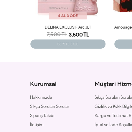
4 AL 3 ÖDE
rc JLT
Amouage Guidance EDP 100 Ml Kadın Parfüm JLT
0 TL
2,899 TL
SEPETE EKLE
Kurumsal
Müşteri Hizme
Hakkımızda
Sıkça Sorulan Sorul
Sıkça Sorulan Sorular
Gizlilik ve Kvkk Bilgil
Sipariş Takibi
Kargo ve Teslimat Bil
İletişim
İptal ve İade Koşulla