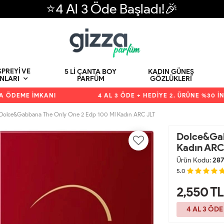
⭐4 Al 3 Öde Başladı!🎉
PREYI VE
5 LI ÇANTA BOY
KADIN GÜNEŞ
PARFÜM
GÖZLÜKLERI
NLARI
DEME İMKANI
4 AL 3 ÖDE + HEDİYE 2. ÜRÜNE %30 İNDİR
Dolce&Gabbana The Only One 2 Edp 100 Ml Kadın ARC JLT
Dolce&Gab
Kadın ARC
Ürün Kodu:
287
5.0
2,550
TL
4 AL 3 ÖDE