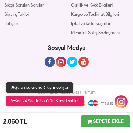
Sıkça Sorulan Sorular
Gizlilik ve Kvkk Bilgileri
Sipariş Takibi
Kargo ve Teslimat Bilgileri
İletişim
İptal ve İade Koşulları
Mesafeli Satış Sözleşmesi
Sosyal Medya
Şu an bu ürünü 6 kişi inceliyor
Copyrights © 2026 Gizza Parfüm
Son 24 Saatte bu ürün 8 adet satıldı!
Geliştir - powered by innovation
2,850
TL
SEPETE EKLE
Anasayfa
Üye Girişi
Sepetim
Sipariş Takibi
İletişim