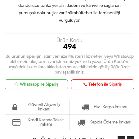
döndürücü tonka yer alır. Badem ve kahve ile sağlanan
yumuşak dokunuşlar zarif sümbülteber ile feminenliği
vurguluyor.
Ürün Kodu
494
Bu ürünün siparişini sizin yerinize Müşteri Hizmetleri veya WhatsApp
ekibimizin oluşturmasını isterseniz yukarıda yazan Ürün Kodu'nu
aşağıdaki butonlara tıkladıktan sonra ekibimizle görüştüğünüzde
paylaşabilirsiniz.
Whatsapp ile Sipariş
Telefon ile Sipariş
Güvenli Alışveriş
Hızlı Kargo İmkanı
İmkanı
Kredi Kartına Taksit
Kapıda Ödeme İmkanı
İmkanı