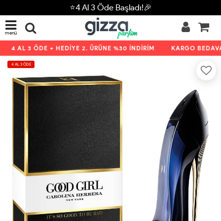
⭐4 Al 3 Öde Başladı!🎉
menü
4 AL 3 ÖDE + HEDİYE 2. ÜRÜNE %30 İNDİRİM
KARGO BEDAVA 
4 AL 3 ÖDE