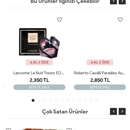
Bu Ürünler İlginizi Çekebilir
4 AL 3 ÖDE
4 AL 3 ÖDE
Lancome La Nuit Tresor EDP 100ML Kadın Parfüm ARC JLT
Roberto Cavalli Paradiso Assoluto Kadın Parfüm ARC JLT
2,350 TL
2,850 TL
SEPETE EKLE
SEPETE EKLE
Çok Satan Ürünler