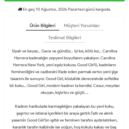
En geç 10 Ağustos, 2026 Pazartesi günü kargoda.
Ürün Bilgileri
Müşteri Yorumları
Teslimat Bilgileri
Siyah ve beyaz… Gece ve gündüz… İyi kız, kötü kız… Carolina
Herrera kadınsılığın yepyeni boyutlarını yakalıyor. Carolina
Herrera New York, yeni eşsiz kokusu Good Girl’ü, kadınların
feminenliğini ve cazibesini ifade eden parmak ısırtıcı yeni şişe
tasarımı ile sunuyor. Good Girl, küstahlık derecesinde sofistike
bir koku… Good Girl, modern kadının ta kendisi. Cesur, meydan
okuyan, kıştırtıcı ve güçlü …
Kadının harikulade karmaşıklığını yakalayan bu yeni koku,
şaşırtıcı ve istisnai içerikleri bir araya getirir.Tatlı ve alımlı
yasemin Good Girl'ün ışıltılı ve feminen tarafını aydınlatırken,
karanlık tarafın kalbinde ise yoğun, hoş kokulu kakao ve baş