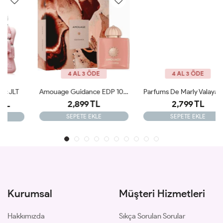
4 AL 3 ÖDE
4 AL 3 ÖDE
Amouage Guidance EDP 100 Ml Kadın Parfüm JLT
Parfums De Marly Valaya Exclusif Edp Kadın Parfüm 75 Ml ARC JLT
2,899 TL
2,799 TL
SEPETE EKLE
SEPETE EKLE
Kurumsal
Müşteri Hizmetleri
Hakkımızda
Sıkça Sorulan Sorular