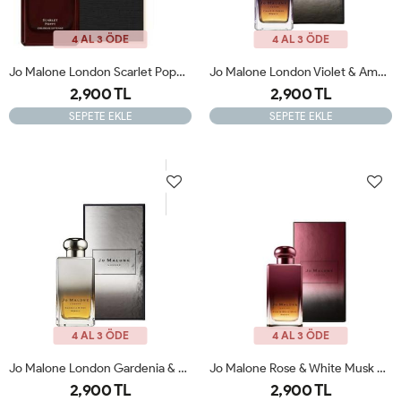
4 AL 3 ÖDE
4 AL 3 ÖDE
Jo Malone London Scarlet Poppy Cologne Intens Orjinal JLT
Jo Malone London Violet & Amber Absolu 100 Ml Kadın Parfümü Orıjınal JLT
2,900 TL
2,900 TL
SEPETE EKLE
SEPETE EKLE
4 AL 3 ÖDE
4 AL 3 ÖDE
Jo Malone London Gardenia & Oud Absolu 100 Ml Orıjınal JLT
Jo Malone Rose & White Musk Absolu 100 Ml Orıjınal JLT
2,900 TL
2,900 TL