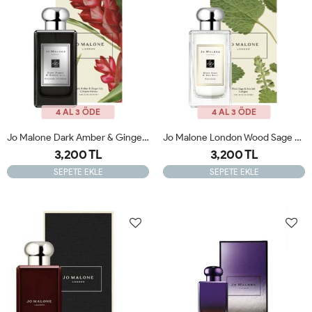
4 AL 3 ÖDE
4 AL 3 ÖDE
Jo Malone Dark Amber & Ginger Lily Cologne Intense 100ml Kadın Parfüm Orjinal JLT
Jo Malone London Wood Sage & Sea Salt 100ml Bayan Parfüm Orjinal JLT
3,200 TL
3,200 TL
SEPETE EKLE
SEPETE EKLE