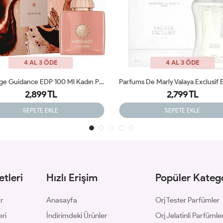
4 AL 3 ÖDE
4 AL 3 ÖDE
Parfums De Marly Valaya Exclusif Edp Kadın Parfüm 75 Ml ARC JLT
Prada Paradoxe İntense Edp 90 
2,799 TL
2,599 TL
SEPETE EKLE
SEPETE EKLE
tleri
Hızlı Erişim
Popüler Katego
ar
Anasayfa
Orj Tester Parfümler
eri
İndirimdeki Ürünler
Orj Jelatinli Parfümle