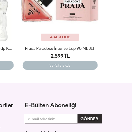
4 AL 3 ÖDE
ML JLT
Lancome La Nuit Tresor EDP 100ML Kadın Parfüm ARC JLT
2,350 TL
SEPETE EKLE
riler
E-Bülten Aboneliği
r