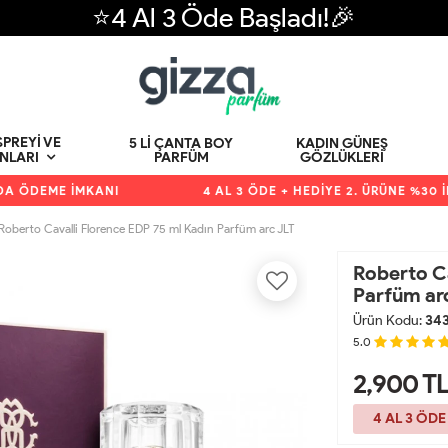
⭐4 Al 3 Öde Başladı!🎉
PREYI VE
5 LI ÇANTA BOY
KADIN GÜNEŞ
PARFÜM
GÖZLÜKLERI
NLARI
DEME İMKANI
4 AL 3 ÖDE + HEDİYE 2. ÜRÜNE %30 İNDİ
Roberto Cavalli Florence EDP 75 ml Kadın Parfüm arc JLT
Roberto Ca
Parfüm ar
Ürün Kodu:
34
5.0
2,900
T
4 AL 3 ÖDE