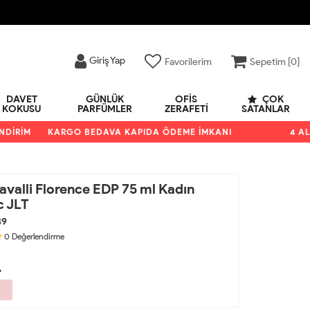
Giriş Yap
Favorilerim
Sepetim [
0
]
DAVET
GÜNLÜK
OFIS
ÇOK
KOKUSU
PARFÜMLER
ZERAFETI
SATANLAR
RİM
KARGO BEDAVA KAPIDA ÖDEME İMKANI
4 AL 3 Ö
valli Florence EDP 75 ml Kadın
c JLT
39
0
Değerlendirme
L