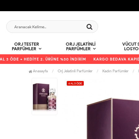
ORJ TESTER
ORJ JELATINLI
VÜCUT S
PARFÜMLER
PARFÜMLER
LOSYO
 ÖDE + HEDİYE 2. ÜRÜNE %30 İNDİRİM
KARGO BEDAVA KAPIDA Ö
Anasayfa
Orj Jelatinli Parfümler
Kadın Parfümler
4 AL 3 ÖDE