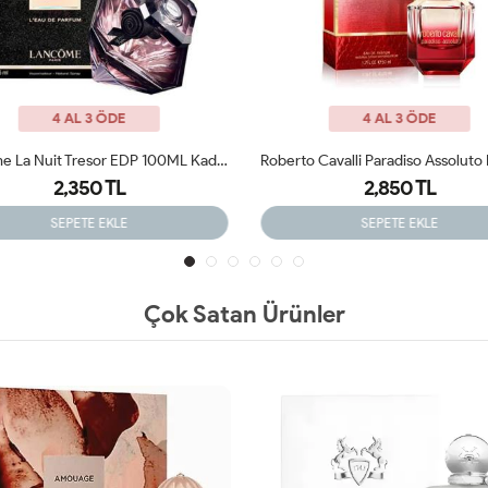
4 AL 3 ÖDE
4 AL 3 ÖDE
Roberto Cavalli Paradiso Assoluto Kadın Parfüm ARC JLT
2,850 TL
2,550 TL
SEPETE EKLE
SEPETE EKLE
Çok Satan Ürünler