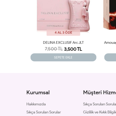
4 AL 3 ÖDE
rc JLT
Amouage Guidance EDP 100 Ml Kadın Parfüm JLT
0 TL
2,899 TL
SEPETE EKLE
Kurumsal
Müşteri Hizme
Hakkımızda
Sıkça Sorulan Sorul
Sıkça Sorulan Sorular
Gizlilik ve Kvkk Bilgil