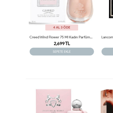
4 AL 3 ÖDE
Creed Wind Flower 75 Ml Kadın Parfümü Arc JLT
Lancome La Nuit Tresor EDP 100ML Kadın Parfüm ARC JLT
2,350 TL
SEPETE EKLE