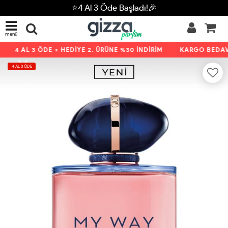
⭐4 Al 3 Öde Başladı!🎉
menü
4 AL 3 ÖDE + HEDİYE 2. ÜRÜNE %30 İNDİRİM
KARGO BEDAVA
4 AL 3 ÖDE