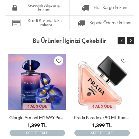
Güvenli Alışveriş
Hızlı Kargo İmkanı
İmkanı
Kredi Kartına Taksit
Kapıda Ödeme İmkanı
İmkanı
Bu Ürünler İlginizi Çekebilir
4 AL 3 ÖDE
4 AL 3 ÖDE
Prada Paradoxe 90 ML Kadın Tester Parfüm
Creed Wind Flower 75 Ml Tester Kadın Parfümü
1,399 TL
1,399 TL
1,800 TL
SEPETE EKLE
SEPETE EKLE