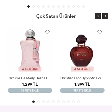
Çok Satan Ürünler
4 AL 3 ÖDE
4 AL 3 ÖDE
Christian Dior Hypnotic Poison Orijinal Tester 100ml Edp Kadın Tester Parfüm
Vanilla Powder MATİERE PREMİERE 100ml Tester
1,399 TL
1,950 TL
SEPETE EKLE
SEPETE EKLE