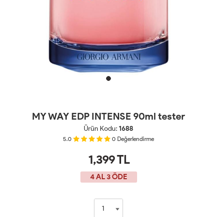
MY WAY EDP INTENSE 90ml tester
Ürün Kodu:
1688
5.0
0
Değerlendirme
1,399
TL
4 AL 3 ÖDE