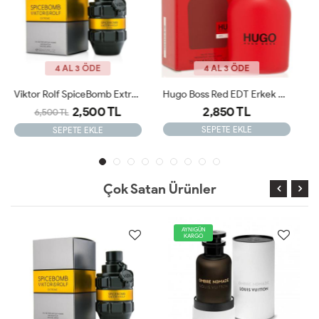
4 AL 3 ÖDE
4 AL 3 ÖDE
Hugo Boss Red EDT Erkek Parfüm 150 Ml ARC
Maison Francis Kurkdjian Oud Satin Mood Edp 70 Ml Unisex Parfüm ARC JLT
2,850 TL
2,900 TL
12,000 TL
SEPETE EKLE
SEPETE EKLE
Çok Satan Ürünler
AYNIGÜN
KARGO