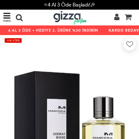
⭐4 Al 3 Öde Başladı!🎉
menü
4 AL 3 ÖDE + HEDİYE 2. ÜRÜNE %30 İNDİRİM
KARGO BEDAVA 
4 AL 3 ÖDE