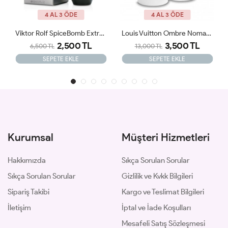
4 AL 3 ÖDE
4 AL 3 ÖDE
Louis Vuitton Ombre Nomade JLT ARC
KAYALİ VANILLA 28 - Eau De Parfum Jlt
3,500 TL
2,599 TL
13,000 TL
SEPETE EKLE
SEPETE EKLE
Kurumsal
Müşteri Hizmetleri
Hakkımızda
Sıkça Sorulan Sorular
Sıkça Sorulan Sorular
Gizlilik ve Kvkk Bilgileri
Sipariş Takibi
Kargo ve Teslimat Bilgileri
İletişim
İptal ve İade Koşulları
Mesafeli Satış Sözleşmesi