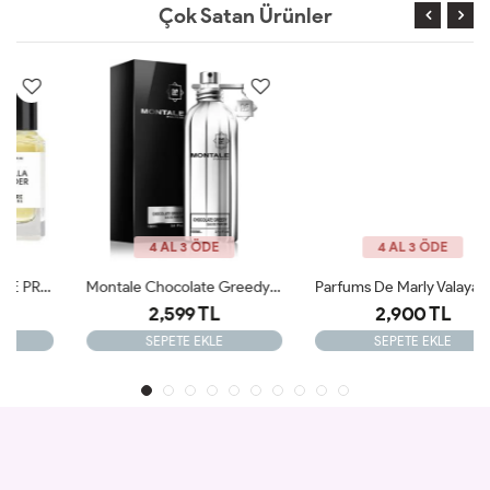
Çok Satan Ürünler
4 AL 3 ÖDE
4 AL 3 ÖDE
Montale Chocolate Greedy EDP 100 Ml Unisex Parfüm JLT
Parfums De Marly Valaya 75 Ml JLT
2,599 TL
2,900 TL
SEPETE EKLE
SEPETE EKLE