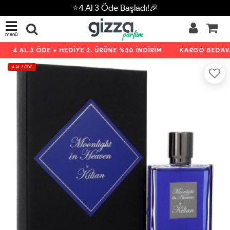
⭐4 Al 3 Öde Başladı!🎉
menü
4 AL 3 ÖDE + HEDİYE 2. ÜRÜNE %30 İNDİRİM
KARGO BEDAVA 
4 AL 3 ÖDE