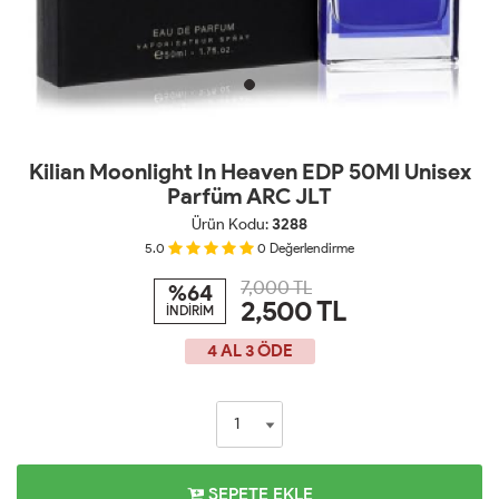
Kilian Moonlight In Heaven EDP 50Ml Unisex
Parfüm ARC JLT
Ürün Kodu:
3288
5.0
0
Değerlendirme
7,000 TL
%64
2,500
TL
İNDİRİM
4 AL 3 ÖDE
SEPETE EKLE