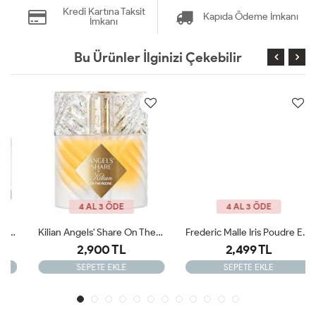
Kredi Kartına Taksit
Kapıda Ödeme İmkanı
İmkanı
Bu Ürünler İlginizi Çekebilir
4 AL 3 ÖDE
4 AL 3 ÖDE
Kilian Angels' Share On The Rocks - Eau De Parfum ARC
Frederic Malle Iris Poudre Edp 100 Ml ARC
2,900 TL
2,499 TL
SEPETE EKLE
SEPETE EKLE